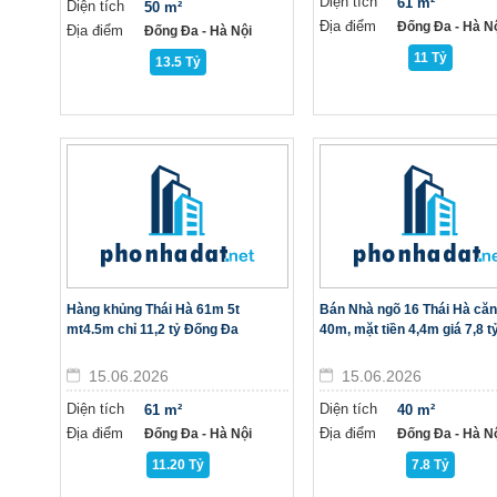
Diện tích
61 m²
Diện tích
50 m²
Địa điểm
Đống Đa - Hà Nô
Địa điểm
Đống Đa - Hà Nội
11 Tỷ
13.5 Tỷ
Hàng khủng Thái Hà 61m 5t
Bán Nhà ngõ 16 Thái Hà căn
mt4.5m chỉ 11,2 tỷ Đống Đa
40m, mặt tiền 4,4m giá 7,8 t
15.06.2026
15.06.2026
Diện tích
Diện tích
61 m²
40 m²
Địa điểm
Địa điểm
Đống Đa - Hà Nội
Đống Đa - Hà Nô
11.20 Tỷ
7.8 Tỷ