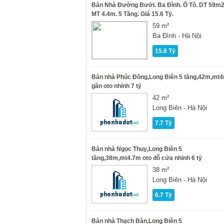
Bán Nhà Đường Bưởi. Ba Đình. Ô Tô. DT 59m2
MT 4.4m. 5 Tầng. Giá 15.6 Tỷ.
59 m²
Ba Đình - Hà Nội
15.6 Tỷ
Bán nhà Phúc Đồng,Long Biên 5 tầng,42m,mt
gần oto nhỉnh 7 tỷ
42 m²
Long Biên - Hà Nội
7.7 Tỷ
Bán nhà Ngọc Thuỵ,Long Biên 5
tầng,38m,mt4.7m oto đỗ cửa nhỉnh 6 tỷ
38 m²
Long Biên - Hà Nội
6.7 Tỷ
Bán nhà Thạch Bàn,Long Biên 5