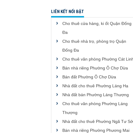
LIÊN KẾT NỔI BẬT
Cho thuê cửa hàng, ki ốt Quận Đống
Đa
Cho thuê nhà trọ, phòng trọ Quận
Đống Đa
Cho thuê văn phòng Phường Cát Lin
Bán nhà riêng Phường Ô Chợ Dừa
Bán đất Phường Ô Chợ Dừa
Nhà đất cho thuê Phường Láng Hạ
Nhà đất bán Phường Láng Thượng
Cho thuê văn phòng Phường Láng
Thượng
Nhà đất cho thuê Phường Ngã Tư Sở
Bán nhà riêng Phường Phương Mai