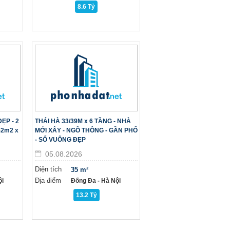
8.6 Tỷ
ẸP - 2
THÁI HÀ 33/39M x 6 TẦNG - NHÀ
52m2 x
MỚI XÂY - NGÕ THÔNG - GẦN PHỐ
- SỔ VUÔNG ĐẸP
05.08.2026
Diện tích
35 m²
Địa điểm
̣i
Đống Đa - Hà Nội
13.2 Tỷ