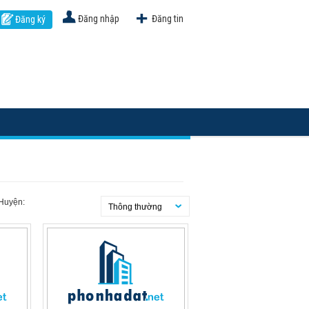
Đăng nhập
Đăng tin
Đăng ký
/Huyện:
Thông thường