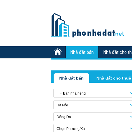
Nhà đất bán
Nhà đất cho t
Nhà đất bán
Nhà đất cho thuê
+ Bán nhà riêng
Hà Nội
Đống Đa
Chọn Phường/Xã