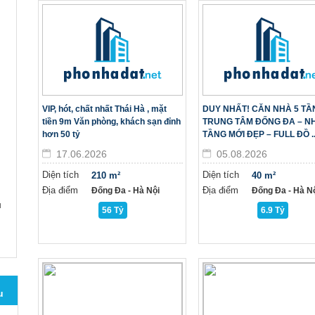
VIP, hót, chất nhất Thái Hà , mặt
DUY NHẤT! CĂN NHÀ 5 TẦ
tiền 9m Văn phòng, khách sạn đỉnh
TRUNG TÂM ĐỐNG ĐA – N
hơn 50 tỷ
TẦNG MỚI ĐẸP – FULL ĐỒ ..
17.06.2026
05.08.2026
Diện tích
Diện tích
210 m²
40 m²
Địa điểm
Địa điểm
Đống Đa - Hà Nội
Đống Đa - Hà Nô
u
56 Tỷ
6.9 Tỷ
u