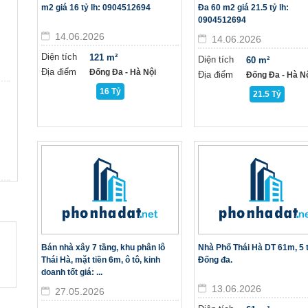
m2 giá 16 tỷ lh: 0904512694
Đa 60 m2 giá 21.5 tỷ lh:
0904512694
14.06.2026
14.06.2026
Diện tích
121 m²
Diện tích
60 m²
Địa điểm
Đống Đa - Hà Nội
Địa điểm
Đống Đa - Hà Nô
16 Tỷ
21.5 Tỷ
m
Bán nhà xây 7 tầng, khu phân lô
Nhà Phố Thái Hà DT 61m, 5 t,
Thái Hà, mặt tiền 6m, ô tô, kinh
Đống đa.
doanh tốt giá: ...
13.06.2026
27.05.2026