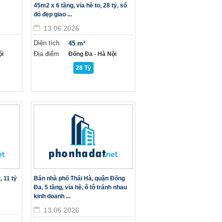
45m2 x 6 tầng, vỉa hè to, 28 tỷ, sổ
đỏ đẹp giao ...
13.06.2026
Diện tích
45 m²
Địa điểm
̣i
Đống Đa - Hà Nội
28 Tỷ
 11 tỷ
Bán nhà phố Thái Hà, quận Đống
Đa, 5 tầng, vỉa hè, ô tô tránh nhau
kinh doanh ...
13.06.2026