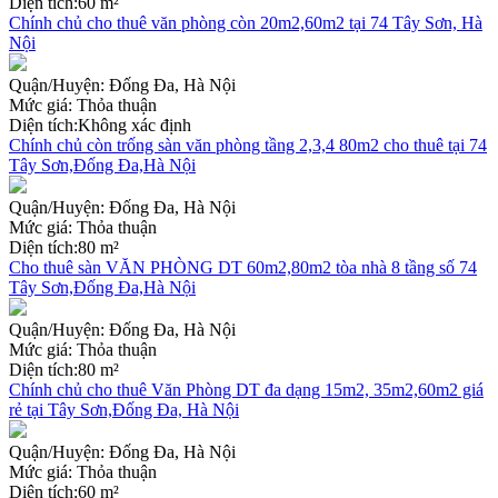
Diện tích:
60 m²
Chính chủ cho thuê văn phòng còn 20m2,60m2 tại 74 Tây Sơn, Hà
Nội
Quận/Huyện:
Đống Đa, Hà Nội
Mức giá:
Thỏa thuận
Diện tích:
Không xác định
Chính chủ còn trống sàn văn phòng tầng 2,3,4 80m2 cho thuê tại 74
Tây Sơn,Đống Đa,Hà Nội
Quận/Huyện:
Đống Đa, Hà Nội
Mức giá:
Thỏa thuận
Diện tích:
80 m²
Cho thuê sàn VĂN PHÒNG DT 60m2,80m2 tòa nhà 8 tầng số 74
Tây Sơn,Đống Đa,Hà Nội
Quận/Huyện:
Đống Đa, Hà Nội
Mức giá:
Thỏa thuận
Diện tích:
80 m²
Chính chủ cho thuê Văn Phòng DT đa dạng 15m2, 35m2,60m2 giá
rẻ tại Tây Sơn,Đống Đa, Hà Nội
Quận/Huyện:
Đống Đa, Hà Nội
Mức giá:
Thỏa thuận
Diện tích:
60 m²