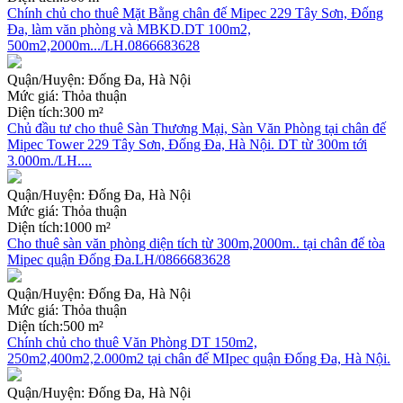
Chính chủ cho thuê Mặt Bằng chân đế Mipec 229 Tây Sơn, Đống
Đa, làm văn phòng và MBKD.DT 100m2,
500m2,2000m.../LH.0866683628
Quận/Huyện:
Đống Đa, Hà Nội
Mức giá:
Thỏa thuận
Diện tích:
300 m²
Chủ đầu tư cho thuê Sàn Thương Mại, Sàn Văn Phòng tại chân đế
Mipec Tower 229 Tây Sơn, Đống Đa, Hà Nội. DT từ 300m tới
3.000m./LH....
Quận/Huyện:
Đống Đa, Hà Nội
Mức giá:
Thỏa thuận
Diện tích:
1000 m²
Cho thuê sàn văn phòng diện tích từ 300m,2000m.. tại chân đế tòa
Mipec quận Đống Đa.LH/0866683628
Quận/Huyện:
Đống Đa, Hà Nội
Mức giá:
Thỏa thuận
Diện tích:
500 m²
Chính chủ cho thuê Văn Phòng DT 150m2,
250m2,400m2,2.000m2 tại chân đế MIpec quận Đống Đa, Hà Nội.
Quận/Huyện:
Đống Đa, Hà Nội