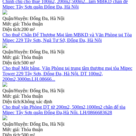
Chính chủ cho thuê 100m2, 200m2,500m2...làm MBKD chân đế
Mipec Tây Sơn quận Đống Đa, Hà Nội
Quận/Huyện:
Đống Đa, Hà Nội
Mức giá:
Thỏa thuận
Diện tích:
200 m²
Cho thuê Chân Đế Thương Mại làm MBKD và Văn Phòng tại Tòa
Mipec 229 Tây Sơn, Ngã Tư Sở, Đống Đa, Hà Nội
Quận/Huyện:
Đống Đa, Hà Nội
Mức giá:
Thỏa thuận
Diện tích:
500 m²
Cho thuê Mặt bằng, Văn Phòng tại trung tâm thương mại tòa Mipec
Tower 229 Tây Sơn, Đống Đa, Hà Nội. DT 100m2,
200m2,3000m.LH.08666...
Quận/Huyện:
Đống Đa, Hà Nội
Mức giá:
Thỏa thuận
Diện tích:
Không xác định
Cho thuê văn Phòng DT từ 200m2, 500m2,1000m2 chân đế tòa
Mipec Tây Sơn quận Đống Đa,Hà Nôi. LH/0866683628
Quận/Huyện:
Đống Đa, Hà Nội
Mức giá:
Thỏa thuận
Diện tích:
500 m²