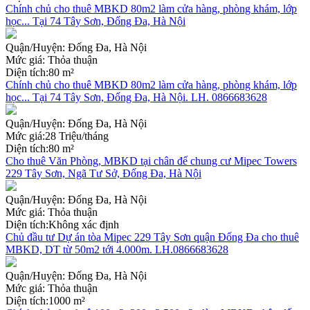
Chính chủ cho thuê MBKD 80m2 làm cửa hàng, phòng khám, lớp
học... Tại 74 Tây Sơn, Đống Đa, Hà Nội
Quận/Huyện:
Đống Đa, Hà Nội
Mức giá:
Thỏa thuận
Diện tích:
80 m²
Chính chủ cho thuê MBKD 80m2 làm cửa hàng, phòng khám, lớp
học... Tại 74 Tây Sơn, Đống Đa, Hà Nội. LH. 0866683628
Quận/Huyện:
Đống Đa, Hà Nội
Mức giá:
28 Triệu/tháng
Diện tích:
80 m²
Cho thuê Văn Phòng, MBKD tại chân đế chung cư Mipec Towers
229 Tây Sơn, Ngã Tư Sở, Đống Đa, Hà Nội
Quận/Huyện:
Đống Đa, Hà Nội
Mức giá:
Thỏa thuận
Diện tích:
Không xác định
Chủ đầu tư Dự án tòa Mipec 229 Tây Sơn quận Đống Đa cho thuê
MBKD, DT từ 50m2 tới 4.000m. LH.0866683628
Quận/Huyện:
Đống Đa, Hà Nội
Mức giá:
Thỏa thuận
Diện tích:
1000 m²