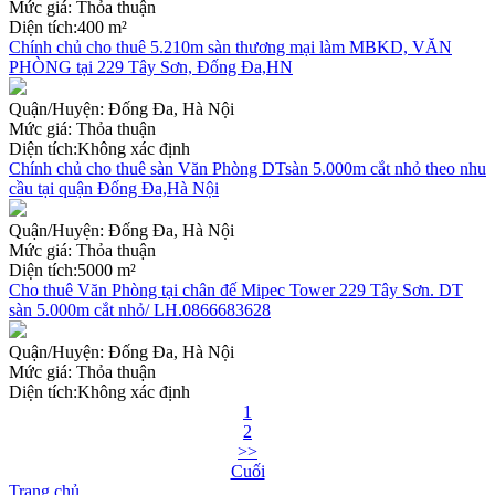
Mức giá:
Thỏa thuận
Diện tích:
400 m²
Chính chủ cho thuê 5.210m sàn thương mại làm MBKD, VĂN
PHÒNG tại 229 Tây Sơn, Đống Đa,HN
Quận/Huyện:
Đống Đa, Hà Nội
Mức giá:
Thỏa thuận
Diện tích:
Không xác định
Chính chủ cho thuê sàn Văn Phòng DTsàn 5.000m cắt nhỏ theo nhu
cầu tại quận Đống Đa,Hà Nội
Quận/Huyện:
Đống Đa, Hà Nội
Mức giá:
Thỏa thuận
Diện tích:
5000 m²
Cho thuê Văn Phòng tại chân đế Mipec Tower 229 Tây Sơn. DT
sàn 5.000m cắt nhỏ/ LH.0866683628
Quận/Huyện:
Đống Đa, Hà Nội
Mức giá:
Thỏa thuận
Diện tích:
Không xác định
1
2
>>
Cuối
Trang chủ