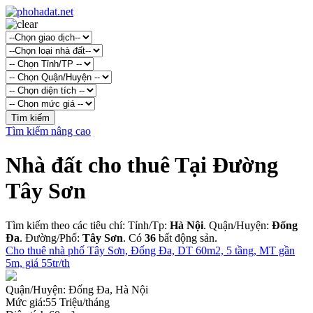
Tìm kiếm nâng cao
Nhà đất cho thuê Tại Đường
Tây Sơn
Tìm kiếm theo các tiêu chí: Tỉnh/Tp:
Hà Nội
. Quận/Huyện:
Đống
Đa
. Đường/Phố:
Tây Sơn
. Có
36
bất động sản.
Cho thuê nhà phố Tây Sơn, Đống Đa, DT 60m2, 5 tầng, MT gần
5m, giá 55tr/th
Quận/Huyện:
Đống Đa, Hà Nội
Mức giá:
55 Triệu/tháng