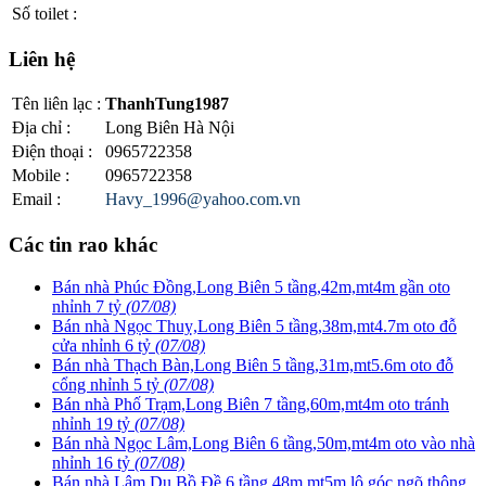
Số toilet
:
Liên hệ
Tên liên lạc
:
ThanhTung1987
Địa chỉ
:
Long Biên Hà Nội
Điện thoại
:
0965722358
Mobile
:
0965722358
Email
:
Havy_1996@yahoo.com.vn
Các tin rao khác
Bán nhà Phúc Đồng,Long Biên 5 tầng,42m,mt4m gần oto
nhỉnh 7 tỷ
(07/08)
Bán nhà Ngọc Thuỵ,Long Biên 5 tầng,38m,mt4.7m oto đỗ
cửa nhỉnh 6 tỷ
(07/08)
Bán nhà Thạch Bàn,Long Biên 5 tầng,31m,mt5.6m oto đỗ
cổng nhỉnh 5 tỷ
(07/08)
Bán nhà Phố Trạm,Long Biên 7 tầng,60m,mt4m oto tránh
nhỉnh 19 tỷ
(07/08)
Bán nhà Ngọc Lâm,Long Biên 6 tầng,50m,mt4m oto vào nhà
nhỉnh 16 tỷ
(07/08)
Bán nhà Lâm Du,Bồ Đề 6 tầng,48m,mt5m lô góc,ngõ thông