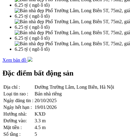
Xem bản đồ
Đặc điểm bất động sản
Địa chỉ
:
Đường Trường Lâm, Long Biên, Hà Nội
Loại tin rao
:
Bán nhà riêng
Ngày đăng tin
:
20/10/2025
Ngày hết hạn
:
19/01/2026
Hướng nhà
:
KXĐ
Đường vào
:
3.3 m
Mặt tiền
:
4.5 m
Số tầng
:
5