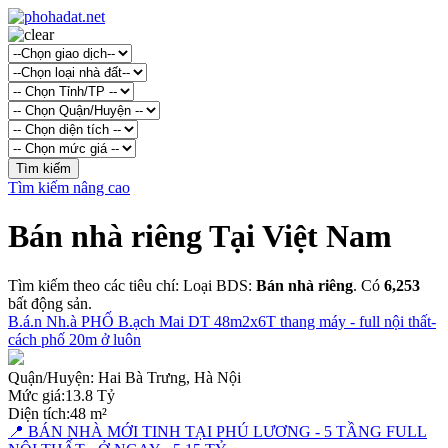
Tìm kiếm nâng cao
Bán nhà riêng Tại Việt Nam
Tìm kiếm theo các tiêu chí: Loại BDS:
Bán nhà riêng
. Có
6,253
bất động sản.
B.á.n Nh.à PHỐ B.ạch Mai DT 48m2x6T thang máy - full nội thất-
cách phố 20m ở luôn
Quận/Huyện:
Hai Bà Trưng, Hà Nội
Mức giá:
13.8 Tỷ
Diện tích:
48 m²
📍 BÁN NHÀ MỚI TINH TẠI PHÚ LƯƠNG - 5 TẦNG FULL