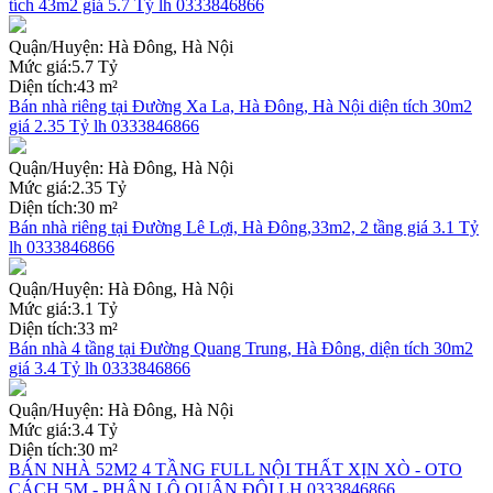
tích 43m2 giá 5.7 Tỷ lh 0333846866
Quận/Huyện:
Hà Đông, Hà Nội
Mức giá:
5.7 Tỷ
Diện tích:
43 m²
Bán nhà riêng tại Đường Xa La, Hà Đông, Hà Nội diện tích 30m2
giá 2.35 Tỷ lh 0333846866
Quận/Huyện:
Hà Đông, Hà Nội
Mức giá:
2.35 Tỷ
Diện tích:
30 m²
Bán nhà riêng tại Đường Lê Lợi, Hà Đông,33m2, 2 tầng giá 3.1 Tỷ
lh 0333846866
Quận/Huyện:
Hà Đông, Hà Nội
Mức giá:
3.1 Tỷ
Diện tích:
33 m²
Bán nhà 4 tầng tại Đường Quang Trung, Hà Đông, diện tích 30m2
giá 3.4 Tỷ lh 0333846866
Quận/Huyện:
Hà Đông, Hà Nội
Mức giá:
3.4 Tỷ
Diện tích:
30 m²
BÁN NHÀ 52M2 4 TẦNG FULL NỘI THẤT XỊN XÒ - OTO
CÁCH 5M - PHÂN LÔ QUÂN ĐỘI LH 0333846866