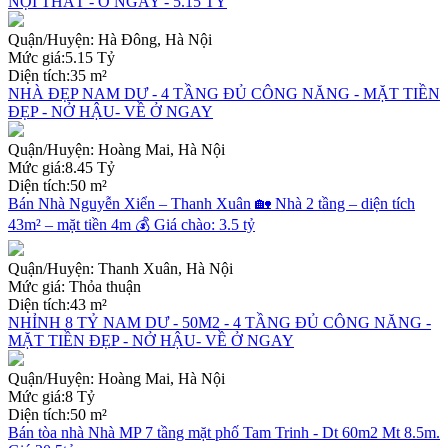
NỘI THẤT - Ở NGAY - 5.15 TỶ
Quận/Huyện:
Hà Đông, Hà Nội
Mức giá:
5.15 Tỷ
Diện tích:
35 m²
NHÀ ĐẸP NAM DƯ - 4 TẦNG ĐỦ CÔNG NĂNG - MẶT TIỀN
ĐẸP - NỞ HẬU- VỀ Ở NGAY
Quận/Huyện:
Hoàng Mai, Hà Nội
Mức giá:
8.45 Tỷ
Diện tích:
50 m²
Bán Nhà Nguyễn Xiển – Thanh Xuân 🏡 Nhà 2 tầng – diện tích
43m² – mặt tiền 4m 💰 Giá chào: 3.5 tỷ
Quận/Huyện:
Thanh Xuân, Hà Nội
Mức giá:
Thỏa thuận
Diện tích:
43 m²
NHỈNH 8 TỶ NAM DƯ - 50M2 - 4 TẦNG ĐỦ CÔNG NĂNG -
MẶT TIỀN ĐẸP - NỞ HẬU- VỀ Ở NGAY
Quận/Huyện:
Hoàng Mai, Hà Nội
Mức giá:
8 Tỷ
Diện tích:
50 m²
Bán tòa nhà Nhà MP 7 tầng mặt phố Tam Trinh - Dt 60m2 Mt 8.5m.