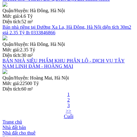
Quận/Huyện:
Hà Đông, Hà Nội
Mức giá:
4.6 Tỷ
Diện tích:
52 m²
Bán nhà riêng tại Đường Xa La, Hà Đông, Hà Nội diện tích 30m2
giá 2.35 Tỷ lh 0333846866
Quận/Huyện:
Hà Đông, Hà Nội
Mức giá:
2.35 Tỷ
Diện tích:
30 m²
BÁN NHÀ SIÊU PHẨM KHU PHÂN LÔ - DỊCH VỤ TÂY
NAM LINH ĐÀM - HOÀNG MAI
Quận/Huyện:
Hoàng Mai, Hà Nội
Mức giá:
22500 Tỷ
Diện tích:
60 m²
1
2
3
>>
Cuối
Trang chủ
Nhà đất bán
Nhà đất cho thuê