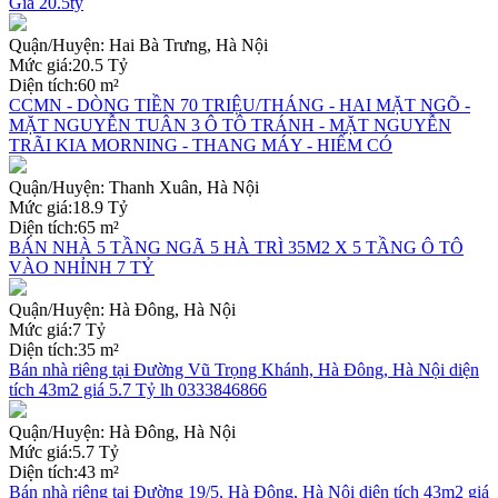
Giá 20.5tỷ
Quận/Huyện:
Hai Bà Trưng, Hà Nội
Mức giá:
20.5 Tỷ
Diện tích:
60 m²
CCMN - DÒNG TIỀN 70 TRIỆU/THÁNG - HAI MẶT NGÕ -
MẶT NGUYỄN TUÂN 3 Ô TÔ TRÁNH - MẶT NGUYỄN
TRÃI KIA MORNING - THANG MÁY - HIẾM CÓ
Quận/Huyện:
Thanh Xuân, Hà Nội
Mức giá:
18.9 Tỷ
Diện tích:
65 m²
BÁN NHÀ 5 TẦNG NGÃ 5 HÀ TRÌ 35M2 X 5 TẦNG Ô TÔ
VÀO NHỈNH 7 TỶ
Quận/Huyện:
Hà Đông, Hà Nội
Mức giá:
7 Tỷ
Diện tích:
35 m²
Bán nhà riêng tại Đường Vũ Trọng Khánh, Hà Đông, Hà Nội diện
tích 43m2 giá 5.7 Tỷ lh 0333846866
Quận/Huyện:
Hà Đông, Hà Nội
Mức giá:
5.7 Tỷ
Diện tích:
43 m²
Bán nhà riêng tại Đường 19/5, Hà Đông, Hà Nội diện tích 43m2 giá