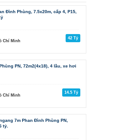
an Đình Phùng, 7.5x20m, cấp 4, P15,
tỷ
42 Tỷ
ồ Chí Minh
hùng PN, 72m2(4x18), 4 lầu, xe hơi
14.5 Tỷ
ồ Chí Minh
, ngang 7m Phan Đình Phùng PN,
 tỷ.