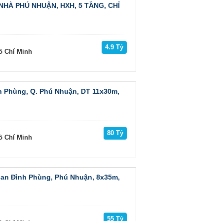
NHÀ PHÚ NHUẬN, HXH, 5 TẦNG, CHỈ
4.9 Tỷ
ồ Chí Minh
 Phùng, Q. Phú Nhuận, DT 11x30m,
80 Tỷ
ồ Chí Minh
an Đình Phùng, Phú Nhuận, 8x35m,
55 Tỷ