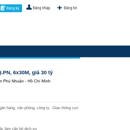
Đăng nhập
Đăng tin
Đăng ký
.PN, 6x30M, giá 30 tỷ
n Phú Nhuận - Hồ Chí Minh
ân hàng, văn phòng, công ty...Giao thông cực
c làm căn hộ dịch vụ.