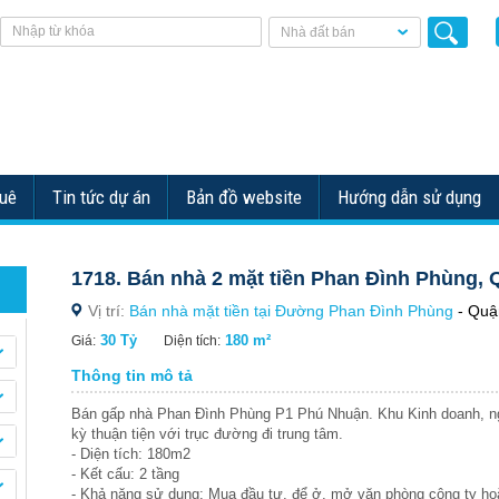
Nhà đất bán
huê
Tin tức dự án
Bản đồ website
Hướng dẫn sử dụng
1718. Bán nhà 2 mặt tiền Phan Đình Phùng, Q
Vị trí:
Bán nhà mặt tiền tại Đường Phan Đình Phùng
- Quậ
30 Tỷ
180 m²
Giá:
Diện tích:
Thông tin mô tả
Bán gấp nhà Phan Đình Phùng P1 Phú Nhuận. Khu Kinh doanh, ng
kỳ thuận tiện với trục đường đi trung tâm.
- Diện tích: 180m2
- Kết cấu: 2 tầng
- Khả năng sử dụng: Mua đầu tư, để ở, mở văn phòng công ty hoặ