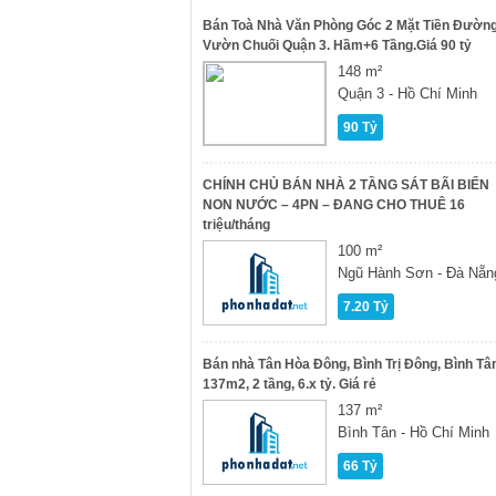
Bán Toà Nhà Văn Phòng Góc 2 Mặt Tiền Đườn
Vườn Chuối Quận 3. Hầm+6 Tầng.Giá 90 tỷ
148 m²
Quận 3 - Hồ Chí Minh
90 Tỷ
CHÍNH CHỦ BÁN NHÀ 2 TẦNG SÁT BÃI BIỂN
NON NƯỚC – 4PN – ĐANG CHO THUÊ 16
triệu/tháng
100 m²
Ngũ Hành Sơn - Đà Nẵn
7.20 Tỷ
Bán nhà Tân Hòa Đông, Bình Trị Đông, Bình Tâ
137m2, 2 tầng, 6.x tỷ. Giá rẻ
137 m²
Bình Tân - Hồ Chí Minh
66 Tỷ