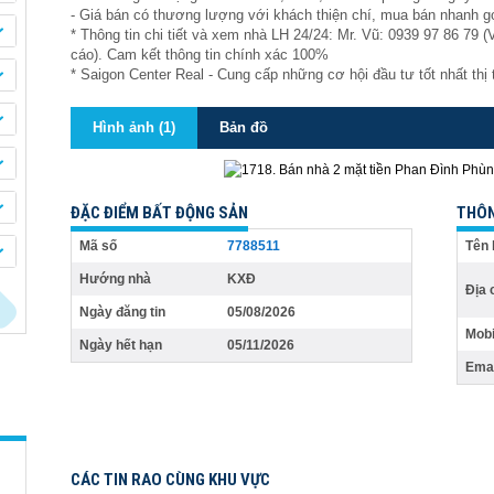
- Giá bán có thương lượng với khách thiện chí, mua bán nhanh g
* Thông tin chi tiết và xem nhà LH 24/24: Mr. Vũ: 0939 97 86 79 (
cáo). Cam kết thông tin chính xác 100%
* Saigon Center Real - Cung cấp những cơ hội đầu tư tốt nhất thị
Hình ảnh (1)
Bản đồ
ĐẶC ĐIỂM BẤT ĐỘNG SẢN
THÔN
Mã số
7788511
Tên 
Hướng nhà
KXĐ
Địa 
Ngày đăng tin
05/08/2026
Mobi
Ngày hết hạn
05/11/2026
Emai
CÁC TIN RAO CÙNG KHU VỰC