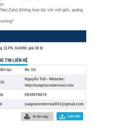
ọn.
Viber,Zalo) (không hợp tác với môi giới, quảng
 trường*
G TIN LIÊN HỆ
liên lạc
Mr. Vũ
Nguyễn Trãi - Website:
chỉ
http://saigoncenterreal.com
le
0939978679
l
saigoncenterreal053@gmail.com
Lưu tin
In tin này