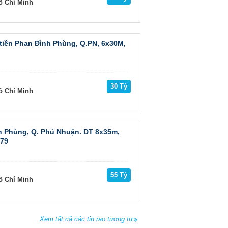
ồ Chí Minh
tiền Phan Đình Phùng, Q.PN, 6x30M,
30 Tỷ
ồ Chí Minh
 Phùng, Q. Phú Nhuận. DT 8x35m,
679
55 Tỷ
ồ Chí Minh
Xem tất cả các tin rao tương tự