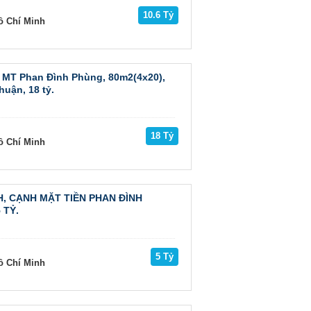
10.6 Tỷ
ồ Chí Minh
a MT Phan Đình Phùng, 80m2(4x20),
huận, 18 tỷ.
18 Tỷ
ồ Chí Minh
H, CẠNH MẶT TIỀN PHAN ĐÌNH
 TỶ.
5 Tỷ
ồ Chí Minh