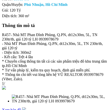
Quận/Huyện:
Phú Nhuận, Hồ Chí Minh
Giá:
120 Tỷ
Diện tích:
360 m²
Thông tin mô tả
R457- Nhà MT Phan Đình Phùng, Q.PN, dt12x30m, 5L, TN
230tr/th, giá 120 tỷ LH 0939978679
- Nhà MT Phan Đình Phùng, Q.PN, dt12x30m, 5L, TN 230tr/th,
giá 120 tỷ
- Diện tích: 360m2
- Kết cấu: Trệt 4 lầu
* Chuyên cổng thông tin tất cả các sản phẩm triệu đô khu trung tâm
tp.Hồ Chí Minh
* Tư vấn pháp lý, kiểm tra quy hoạch, định giá miễn phí.
* Thông tin chi tiết vui lòng liên hệ VŨ REALTOR 0939978679
(Viber, Zalo).
1
/
Xem bản đồ