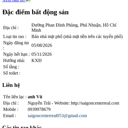
Đặc điểm bất động sản
Đường Phan Đình Phùng, Phú Nhuận, Hồ Chí
Địa chỉ
:
Minh
Loại tin rao
:
Bán nhà mặt phố (nhà mặt tiền trên các tuyến phố)
Ngày đăng tin
05/08/2026
:
Ngày hết hạn
:
05/11/2026
Hướng nhà
:
KXĐ
Số tầng
:
Số toilet
:
Liên hệ
Tên liên lạc
:
anh Vũ
Địa chỉ
:
Nguyễn Trãi - Website: http://saigoncenterreal.com
Mobile
:
0939978679
Email
:
saigoncenterreal053@gmail.com
Các tin rao khác