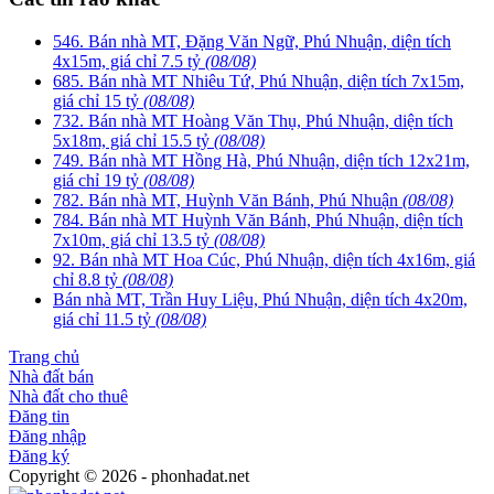
546. Bán nhà MT, Đặng Văn Ngữ, Phú Nhuận, diện tích
4x15m, giá chỉ 7.5 tỷ
(08/08)
685. Bán nhà MT Nhiêu Tứ, Phú Nhuận, diện tích 7x15m,
giá chỉ 15 tỷ
(08/08)
732. Bán nhà MT Hoàng Văn Thụ, Phú Nhuận, diện tích
5x18m, giá chỉ 15.5 tỷ
(08/08)
749. Bán nhà MT Hồng Hà, Phú Nhuận, diện tích 12x21m,
giá chỉ 19 tỷ
(08/08)
782. Bán nhà MT, Huỳnh Văn Bánh, Phú Nhuận
(08/08)
784. Bán nhà MT Huỳnh Văn Bánh, Phú Nhuận, diện tích
7x10m, giá chỉ 13.5 tỷ
(08/08)
92. Bán nhà MT Hoa Cúc, Phú Nhuận, diện tích 4x16m, giá
chỉ 8.8 tỷ
(08/08)
Bán nhà MT, Trần Huy Liệu, Phú Nhuận, diện tích 4x20m,
giá chỉ 11.5 tỷ
(08/08)
Trang chủ
Nhà đất bán
Nhà đất cho thuê
Đăng tin
Đăng nhập
Đăng ký
Copyright © 2026 - phonhadat.net