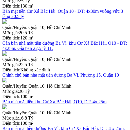
Mức giá:
25 Tỷ
Diện tích:
130 m²
Bán mặt tiền Cư Xá Bắc Hải, Quận 10 - DT: 4x30m vuông vức 3
tầng 20.5 tỷ
Quận/Huyện:
Quận 10, Hồ Chí Minh
Mức giá:
20.5 Tỷ
Diện tích:
120 m²
Cần bán nhà mặt tiền đường Ba Vì, khu Cư Xá Bắc Hải, Q10 - DT:
4x25m. Gía bán 22,5 tỷ TL
Quận/Huyện:
Quận 10, Hồ Chí Minh
Mức giá:
22.5 Tỷ
Diện tích:
Không xác định
Chính chủ bán nhà mặt tiền đường Ba Vì, Phường 15, Quận 10
Quận/Huyện:
Quận 10, Hồ Chí Minh
Mức giá:
20 Tỷ
Diện tích:
100 m²
Bán nhà mặt tiền khu Cư Xá Bắc Hải, Q10, DT: 4x 25m
Quận/Huyện:
Quận 10, Hồ Chí Minh
Mức giá:
16.8 Tỷ
Diện tích:
100 m²
Bán nhà mặt tiền đường Ba Vì, khu Cư Xá Bắc Hải, DT: 4 x 25m,