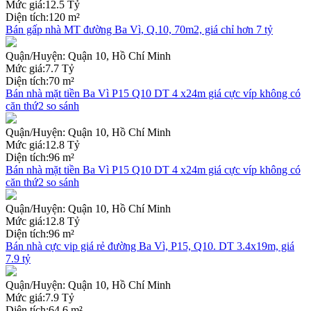
Mức giá:
12.5 Tỷ
Diện tích:
120 m²
Bán gấp nhà MT đường Ba Vì, Q.10, 70m2, giá chỉ hơn 7 tỷ
Quận/Huyện:
Quận 10, Hồ Chí Minh
Mức giá:
7.7 Tỷ
Diện tích:
70 m²
Bán nhà mặt tiền Ba Vì P15 Q10 DT 4 x24m giá cực víp không có
căn thứ2 so sánh
Quận/Huyện:
Quận 10, Hồ Chí Minh
Mức giá:
12.8 Tỷ
Diện tích:
96 m²
Bán nhà mặt tiền Ba Vì P15 Q10 DT 4 x24m giá cực víp không có
căn thứ2 so sánh
Quận/Huyện:
Quận 10, Hồ Chí Minh
Mức giá:
12.8 Tỷ
Diện tích:
96 m²
Bán nhà cực vip giá rẻ đường Ba Vì, P15, Q10. DT 3.4x19m, giá
7.9 tỷ
Quận/Huyện:
Quận 10, Hồ Chí Minh
Mức giá:
7.9 Tỷ
Diện tích:
64.6 m²