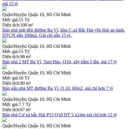
giá 15 tỷ
Quận/Huyện:
Quận 10, Hồ Chí Minh
Mức giá:
15 Tỷ
Diện tích:
100 m²
Bán nhà mặt tiền đường Ba Vì, khu C.xá Bắc Hải yên tĩnh an ninh.
DTCN gần 100m2. Giá chỉ gần 15 tỷ.
Quận/Huyện:
Quận 10, Hồ Chí Minh
Mức giá:
15 Tỷ
Diện tích:
98 m²
Bán nhà 2 MT Ba Vì, Tam Đảo, Q10, xây hầm 5 lầu, giá 17 tỷ
Quận/Huyện:
Quận 10, Hồ Chí Minh
Mức giá:
18 Tỷ
Diện tích:
90 m²
Bán gấp nhà MT đường Ba Vì, Q.10, 60m2, giá chỉ hơn 7 tỷ
Quận/Huyện:
Quận 10, Hồ Chí Minh
Mức giá:
7.7 Tỷ
Diện tích:
67 m²
Bán nhà Cư xá bắc Hải P13 Q10 DT 5 x24m giá chỉ hơn 12 tỷ
Quận/Huyện:
Quận 10, Hồ Chí Minh