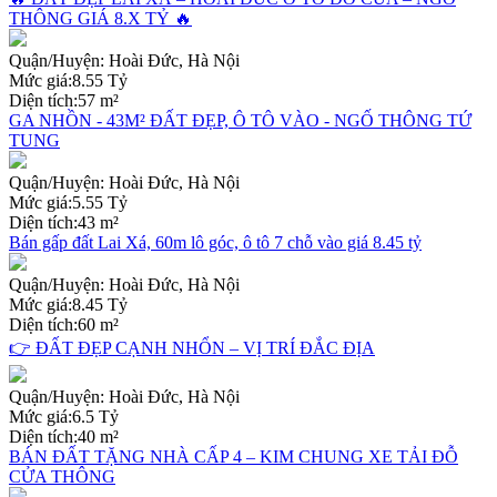
THÔNG GIÁ 8.X TỶ 🔥
Quận/Huyện:
Hoài Đức, Hà Nội
Mức giá:
8.55 Tỷ
Diện tích:
57 m²
GA NHỒN - 43M² ĐẤT ĐẸP, Ô TÔ VÀO - NGỐ THÔNG TỨ
TUNG
Quận/Huyện:
Hoài Đức, Hà Nội
Mức giá:
5.55 Tỷ
Diện tích:
43 m²
Bán gấp đất Lai Xá, 60m lô góc, ô tô 7 chỗ vào giá 8.45 tỷ
Quận/Huyện:
Hoài Đức, Hà Nội
Mức giá:
8.45 Tỷ
Diện tích:
60 m²
👉 ĐẤT ĐẸP CẠNH NHỔN – VỊ TRÍ ĐẮC ĐỊA
Quận/Huyện:
Hoài Đức, Hà Nội
Mức giá:
6.5 Tỷ
Diện tích:
40 m²
BÁN ĐẤT TẶNG NHÀ CẤP 4 – KIM CHUNG XE TẢI ĐỖ
CỬA THÔNG