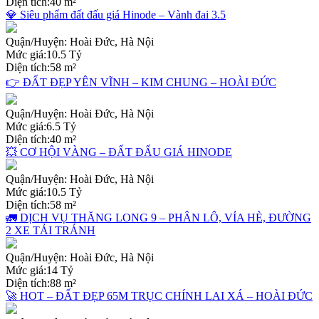
Diện tích:
40 m²
💎 Siêu phẩm đất đấu giá Hinode – Vành đai 3.5
Quận/Huyện:
Hoài Đức, Hà Nội
Mức giá:
10.5 Tỷ
Diện tích:
58 m²
👉 ĐẤT ĐẸP YÊN VĨNH – KIM CHUNG – HOÀI ĐỨC
Quận/Huyện:
Hoài Đức, Hà Nội
Mức giá:
6.5 Tỷ
Diện tích:
40 m²
💥 CƠ HỘI VÀNG – ĐẤT ĐẤU GIÁ HINODE
Quận/Huyện:
Hoài Đức, Hà Nội
Mức giá:
10.5 Tỷ
Diện tích:
58 m²
🚛 DỊCH VỤ THĂNG LONG 9 – PHÂN LÔ, VỈA HÈ, ĐƯỜNG
2 XE TẢI TRÁNH
Quận/Huyện:
Hoài Đức, Hà Nội
Mức giá:
14 Tỷ
Diện tích:
88 m²
🚀 HOT – ĐẤT ĐẸP 65M TRỤC CHÍNH LAI XÁ – HOÀI ĐỨC