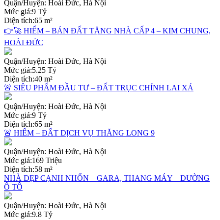
Quận/Huyện:
Hoài Đức, Hà Nội
Mức giá:
9 Tỷ
Diện tích:
65 m²
👉🚀 HIẾM – BÁN ĐẤT TẶNG NHÀ CẤP 4 – KIM CHUNG,
HOÀI ĐỨC
Quận/Huyện:
Hoài Đức, Hà Nội
Mức giá:
5.25 Tỷ
Diện tích:
40 m²
🚨 SIÊU PHẨM ĐẦU TƯ – ĐẤT TRỤC CHÍNH LAI XÁ
Quận/Huyện:
Hoài Đức, Hà Nội
Mức giá:
9 Tỷ
Diện tích:
65 m²
🚨 HIẾM – ĐẤT DỊCH VỤ THĂNG LONG 9
Quận/Huyện:
Hoài Đức, Hà Nội
Mức giá:
169 Triệu
Diện tích:
58 m²
NHÀ ĐẸP CẠNH NHỔN – GARA, THANG MÁY – ĐƯỜNG
Ô TÔ
Quận/Huyện:
Hoài Đức, Hà Nội
Mức giá:
9.8 Tỷ