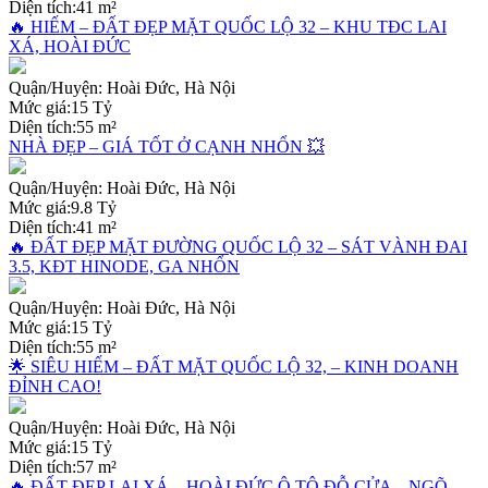
Diện tích:
41 m²
🔥 HIẾM – ĐẤT ĐẸP MẶT QUỐC LỘ 32 – KHU TĐC LAI
XÁ, HOÀI ĐỨC
Quận/Huyện:
Hoài Đức, Hà Nội
Mức giá:
15 Tỷ
Diện tích:
55 m²
NHÀ ĐẸP – GIÁ TỐT Ở CẠNH NHỔN 💥
Quận/Huyện:
Hoài Đức, Hà Nội
Mức giá:
9.8 Tỷ
Diện tích:
41 m²
🔥 ĐẤT ĐẸP MẶT ĐƯỜNG QUỐC LỘ 32 – SÁT VÀNH ĐAI
3.5, KĐT HINODE, GA NHỔN
Quận/Huyện:
Hoài Đức, Hà Nội
Mức giá:
15 Tỷ
Diện tích:
55 m²
🌟 SIÊU HIẾM – ĐẤT MẶT QUỐC LỘ 32, – KINH DOANH
ĐỈNH CAO!
Quận/Huyện:
Hoài Đức, Hà Nội
Mức giá:
15 Tỷ
Diện tích:
57 m²
🔥 ĐẤT ĐẸP LAI XÁ – HOÀI ĐỨC Ô TÔ ĐỖ CỬA – NGÕ