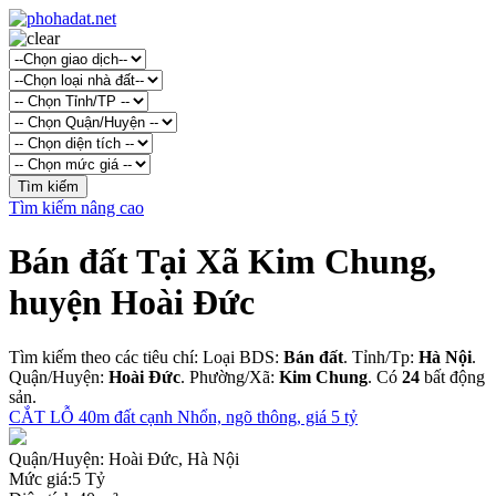
Tìm kiếm nâng cao
Bán đất Tại Xã Kim Chung,
huyện Hoài Đức
Tìm kiếm theo các tiêu chí: Loại BDS:
Bán đất
. Tỉnh/Tp:
Hà Nội
.
Quận/Huyện:
Hoài Đức
. Phường/Xã:
Kim Chung
. Có
24
bất động
sản.
CẮT LỖ 40m đất cạnh Nhổn, ngõ thông, giá 5 tỷ
Quận/Huyện:
Hoài Đức, Hà Nội
Mức giá:
5 Tỷ