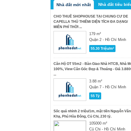
Nhà đất tiêu biể
Nhà đất mới nhất
CHO THUÊ SHOPHOUSE TẠI CHUNG CƯ DE
CAPELLA THỦ THIÊM/ DIỆN TÍCH ĐA DẠNG/
MIỄN PHÍ THỜI ...
179 m²
Quận 2 - Hồ Chí Minh
55.30 Triệu/m²
Căn Hộ OT 55m2 - Bàn Giao Nhà HTCB, Nhà M
100%, View Căn Góc Đẹp & Thoáng - Giá 3.880
...
3.88 m²
Quận 7 - Hồ Chí Minh
55 Tỷ
Sốc quá nhỉnh 2 triệu/1m, mặt tiền Nguyễn Văn
Khạ, Phú Hòa Đông, Củ Chi, 230 tỷ.
105000 m²
Củ Chi - Hồ Chí Minh