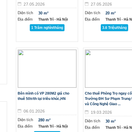
27.05.2026
27.05.2026
Diện tích
Diện tích
30 m²
20 m²
Địa điểm
Địa điểm
Thanh Trì - Hà Nội
Thanh Trì - Hà Nô
1 Trăm nghìn/tháng
3.6 Triệu/tháng
Bên mình có VP 280M2 giá cho
Cho thuê Phòng Trọ ngay c
thuê 50tr/th tại triều khúc,HN
Trường ĐH Sư Phạm Trung
và Công Nghệ Giao ...
06.01.2026
19.03.2026
Diện tích
280 m²
Diện tích
30 m²
Địa điểm
Thanh Trì - Hà Nội
Địa điểm
Thanh Trì - Hà Nô