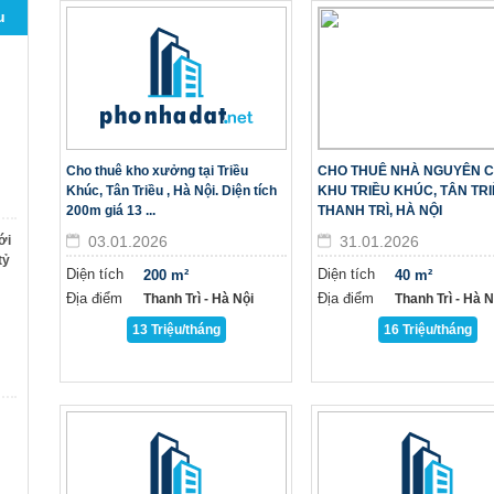
u
Cho thuê kho xưởng tại Triều
CHO THUÊ NHÀ NGUYÊN 
Khúc, Tân Triều , Hà Nội. Diện tích
KHU TRIỀU KHÚC, TÂN TRI
200m giá 13 ...
THANH TRÌ, HÀ NỘI
ới
03.01.2026
31.01.2026
tỷ
Diện tích
Diện tích
200 m²
40 m²
Địa điểm
Địa điểm
Thanh Trì - Hà Nội
Thanh Trì - Hà Nô
13 Triệu/tháng
16 Triệu/tháng