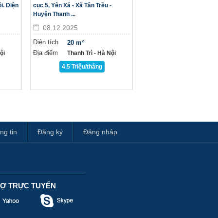
i. Diện
cục 5, Yên Xá - Xã Tân Trều -
Huyện Thanh ...
08.12.2025
Diện tích
20 m²
Địa điểm
̣i
Thanh Trì - Hà Nội
4.5 Triệu/tháng
ng tin
Đăng ký
Đăng nhập
RỢ TRỰC TUYẾN