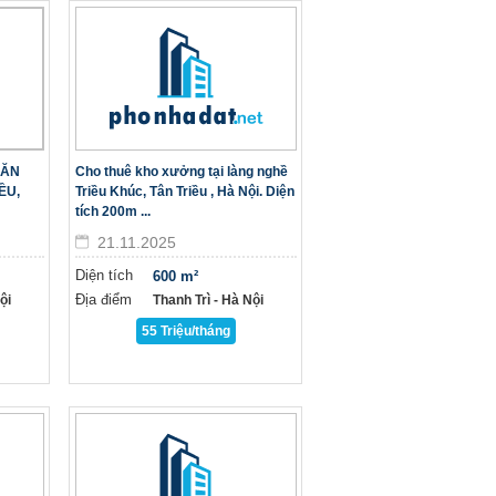
CĂN
Cho thuê kho xưởng tại làng nghề
ỀU,
Triều Khúc, Tân Triều , Hà Nội. Diện
tích 200m ...
21.11.2025
Diện tích
600 m²
Địa điểm
̣i
Thanh Trì - Hà Nội
55 Triệu/tháng