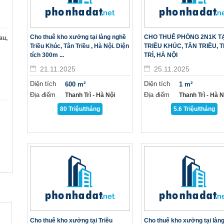
Cho thuê kho xưởng tại làng nghề
CHO THUÊ PHÒNG 2N1K TẠ
au,
Triều Khúc, Tân Triều , Hà Nội. Diện
TRIỀU KHÚC, TÂN TRIỀU, 
tích 300m ...
TRÌ, HÀ NỘI
21.11.2025
25.11.2025
Diện tích
Diện tích
600 m²
1 m²
Địa điểm
Địa điểm
Thanh Trì - Hà Nội
Thanh Trì - Hà Nô
80 Triệu/tháng
5.6 Triệu/tháng
Cho thuê kho xưởng tại Triều
Cho thuê kho xưởng tại làn