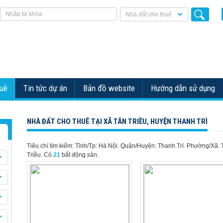
Nhà đất cho thuê
huê
Tin tức dự án
Bản đồ website
Hướng dẫn sử dụng
NHÀ ĐẤT CHO THUÊ TẠI XÃ TÂN TRIỀU, HUYỆN THANH TRÌ
Tiêu chí tìm kiếm: Tỉnh/Tp: Hà Nội. Quận/Huyện: Thanh Trì. Phường/Xã:
Triều.
Có
21
bất động sản.