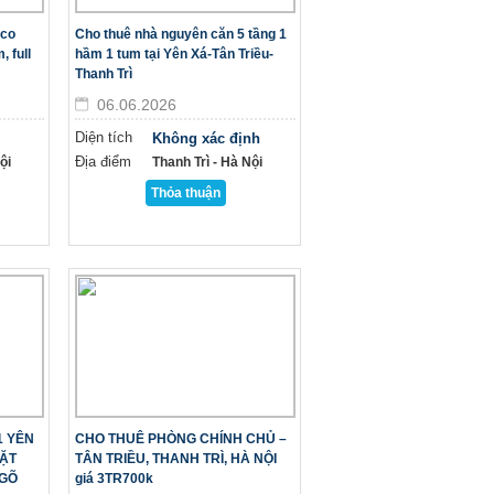
Eco
Cho thuê nhà nguyên căn 5 tầng 1
 full
hầm 1 tum tại Yên Xá-Tân Triều-
Thanh Trì
06.06.2026
Diện tích
Không xác định
Địa điểm
̣i
Thanh Trì - Hà Nội
Thỏa thuận
1 YÊN
CHO THUÊ PHÒNG CHÍNH CHỦ –
MẶT
TÂN TRIỀU, THANH TRÌ, HÀ NỘI
NGÕ
giá 3TR700k