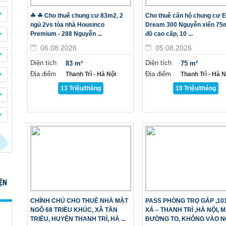
☘ ☘ Cho thuê chung cư 83m2, 2
Cho thuê căn hộ chung cư 
ngủ 2vs tòa nhà Housinco
Dream 300 Nguyễn xiển 75m,
Premium - 288 Nguyễn ...
đồ cao cấp, 10 ...
06.08.2026
05.08.2026
Diện tích
Diện tích
83 m²
75 m²
Địa điểm
Địa điểm
Thanh Trì - Hà Nội
Thanh Trì - Hà Nô
13 Triệu/tháng
10 Triệu/tháng
ỆN
CHÍNH CHỦ CHO THUÊ NHÀ MẶT
PASS PHÒNG TRỌ GẤP ,10
NGÕ 68 TRIỀU KHÚC, XÃ TÂN
XÁ – THANH TRÌ ,HÀ NỘI, 
TRIỀU, HUYỆN THANH TRÌ, HÀ ...
ĐƯỜNG TO, KHÔNG VÀO 