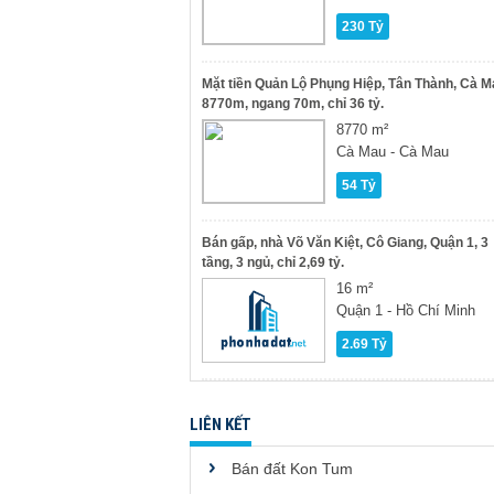
230 Tỷ
Mặt tiền Quản Lộ Phụng Hiệp, Tân Thành, Cà M
8770m, ngang 70m, chỉ 36 tỷ.
8770 m²
Cà Mau - Cà Mau
54 Tỷ
Bán gấp, nhà Võ Văn Kiệt, Cô Giang, Quận 1, 3
tầng, 3 ngủ, chỉ 2,69 tỷ.
16 m²
Quận 1 - Hồ Chí Minh
2.69 Tỷ
LIÊN KẾT
Bán đất Kon Tum