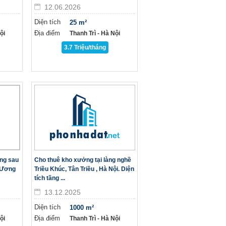
12.06.2026
Diện tích
25 m²
Địa điểm
̣i
Thanh Trì - Hà Nội
3.7 Triệu/tháng
ổng sau
Cho thuê kho xưởng tại làng nghề
 Ương
Triều Khúc, Tân Triều , Hà Nội. Diện
tích tầng ...
13.12.2025
Diện tích
1000 m²
Địa điểm
̣i
Thanh Trì - Hà Nội