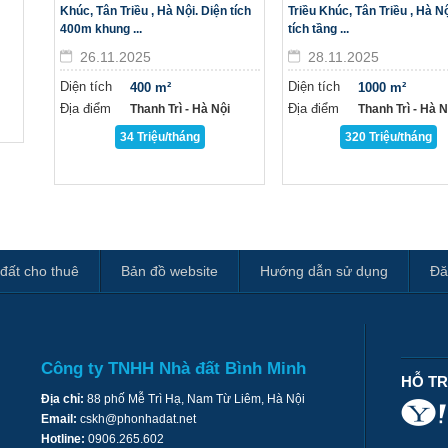
Khúc, Tân Triều , Hà Nội. Diện tích
Triều Khúc, Tân Triều , Hà Nộ
400m khung ...
tích tầng ...
26.11.2025
28.11.2025
Diện tích
Diện tích
400 m²
1000 m²
Địa điểm
Địa điểm
Thanh Trì - Hà Nội
Thanh Trì - Hà Nô
34 Triệu/tháng
320 Triệu/tháng
đất cho thuê
Bản đồ website
Hướng dẫn sử dụng
Đă
Công ty TNHH Nhà đất Bình Minh
HỖ T
Địa chỉ:
88 phố Mễ Trì Hạ, Nam Từ Liêm, Hà Nội
Email:
cskh@phonhadat.net
Hotline:
0906.265.602