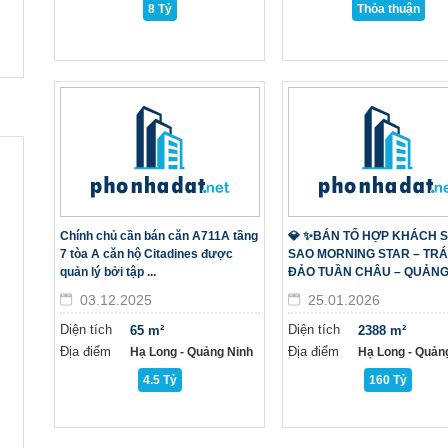
8 Tỷ
Thỏa thuận
Chính chủ cần bán căn A711A tầng
💎 ✨BÁN TỔ HỢP KHÁCH S
7 tòa A căn hộ Citadines được
SAO MORNING STAR – TRÁI
quản lý bởi tập ...
ĐẢO TUẦN CHÂU – QUẢNG .
03.12.2025
25.01.2026
Diện tích
Diện tích
65 m²
2388 m²
Địa điểm
Địa điểm
Hạ Long - Quảng Ninh
Hạ Long - Quản
4.5 Tỷ
160 Tỷ