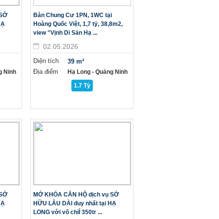
 SỞ
Bán Chung Cư 1PN, 1WC tại
HẠ
Hoàng Quốc Việt, 1,7 tỷ, 38,8m2,
view "Vịnh Di Sản Hạ ...
02.05.2026
Diện tích
39 m²
Địa điểm
g Ninh
Hạ Long - Quảng Ninh
1.7 Tỷ
 SỞ
MỞ KHÓA CĂN HỘ dịch vụ SỞ
HẠ
HỮU LÂU DÀI duy nhất tại HẠ
LONG với vố chỉỈ 350tr ...