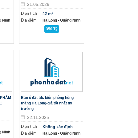
21.05.2026
Diện tích
42 m²
Địa điểm
g Ninh
Hạ Long - Quảng Ninh
350 Tỷ
U PHẨM
Bán ô đất tđc biên phòng hùng
Ề
thắng Hạ Long-giá tốt nhất thị
trường
22.11.2025
Diện tích
Không xác định
g Ninh
Địa điểm
Hạ Long - Quảng Ninh