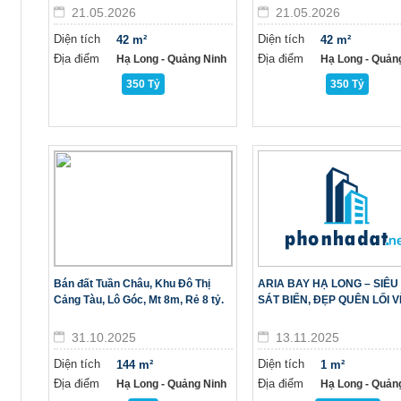
21.05.2026
21.05.2026
Diện tích
Diện tích
42 m²
42 m²
Địa điểm
Địa điểm
Hạ Long - Quảng Ninh
Hạ Long - Quản
350 Tỷ
350 Tỷ
Bán đất Tuần Châu, Khu Đô Thị
ARIA BAY HẠ LONG – SIÊ
Cảng Tàu, Lô Góc, Mt 8m, Rẻ 8 tỷ.
SÁT BIỂN, ĐẸP QUÊN LỐI V
31.10.2025
13.11.2025
Diện tích
Diện tích
144 m²
1 m²
Địa điểm
Địa điểm
Hạ Long - Quảng Ninh
Hạ Long - Quản