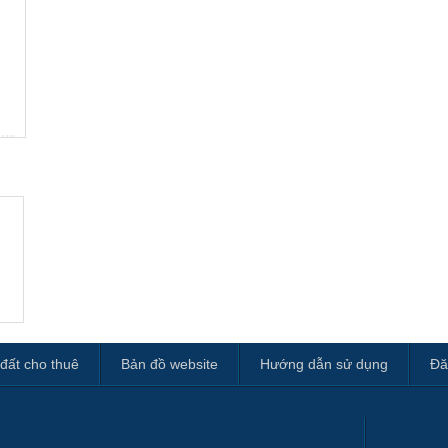
đất cho thuê
Bản đồ website
Hướng dẫn sử dụng
Đă