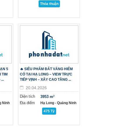
Thỏa thuận
ẠN 5
🔥 SIÊU PHẨM ĐẤT VÀNG HIẾM
 TIM
CÓ TẠI HẠ LONG – VIEW TRỰC
..
TIẾP VỊNH – XÂY CAO TẦNG ...
20.04.2026
Diện tích
3953 m²
Địa điểm
g Ninh
Hạ Long - Quảng Ninh
475 Tỷ