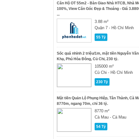
Căn Hộ OT 55m2 - Bàn Giao Nhà HTCB, Nhà M
100%, View Căn Góc Đẹp & Thoáng - Giá 3.880
...
3.88 m²
Quận 7 - Hồ Chí Minh
55 Tỷ
Sốc quá nhỉnh 2 triệu/1m, mặt tiền Nguyễn Văn
Khạ, Phú Hòa Đông, Củ Chi, 230 tỷ.
105000 m²
Củ Chi - Hồ Chí Minh
230 Tỷ
Mặt tiền Quản Lộ Phụng Hiệp, Tân Thành, Cà M
8770m, ngang 70m, chỉ 36 tỷ.
8770 m²
Cà Mau - Cà Mau
54 Tỷ