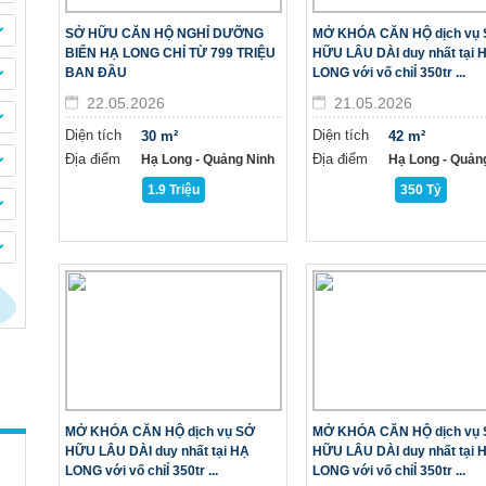
SỞ HỮU CĂN HỘ NGHỈ DƯỠNG
MỞ KHÓA CĂN HỘ dịch vụ
BIỂN HẠ LONG CHỈ TỪ 799 TRIỆU
HỮU LÂU DÀI duy nhất tại 
BAN ĐẦU
LONG với vố chỉỈ 350tr ...
22.05.2026
21.05.2026
Diện tích
Diện tích
30 m²
42 m²
Địa điểm
Địa điểm
Hạ Long - Quảng Ninh
Hạ Long - Quản
1.9 Triệu
350 Tỷ
MỞ KHÓA CĂN HỘ dịch vụ SỞ
MỞ KHÓA CĂN HỘ dịch vụ
HỮU LÂU DÀI duy nhất tại HẠ
HỮU LÂU DÀI duy nhất tại 
LONG với vố chỉỈ 350tr ...
LONG với vố chỉỈ 350tr ...