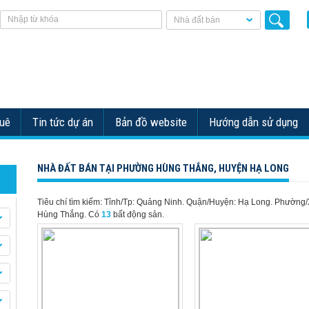
Nhà đất bán
huê
Tin tức dự án
Bản đồ website
Hướng dẫn sử dụng
NHÀ ĐẤT BÁN TẠI PHƯỜNG HÙNG THẮNG, HUYỆN HẠ LONG
Tiêu chí tìm kiếm: Tỉnh/Tp: Quảng Ninh. Quận/Huyện: Hạ Long. Phường/
Hùng Thắng.
Có
13
bất động sản.