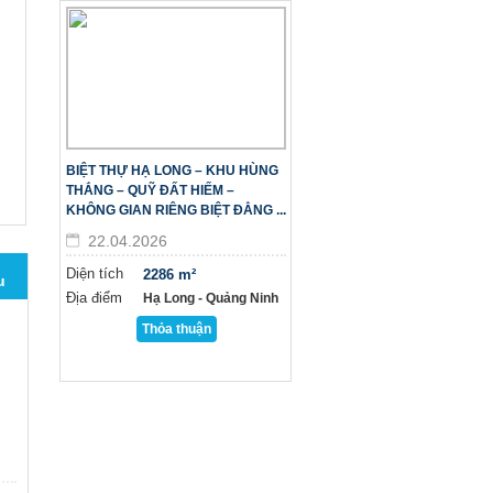
BIỆT THỰ HẠ LONG – KHU HÙNG
THẮNG – QUỸ ĐẤT HIẾM –
KHÔNG GIAN RIÊNG BIỆT ĐẲNG ...
22.04.2026
Diện tích
2286 m²
u
Địa điểm
Hạ Long - Quảng Ninh
Thỏa thuận