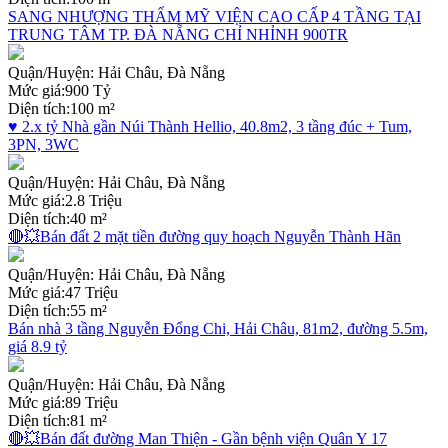
SANG NHƯỢNG THẨM MỸ VIỆN CAO CẤP 4 TẦNG TẠI
TRUNG TÂM TP. ĐÀ NẴNG CHỈ NHỈNH 900TR
Quận/Huyện:
Hải Châu, Đà Nẵng
Mức giá:
900 Tỷ
Diện tích:
100 m²
♥ 2.x tỷ Nhà gần Núi Thành Hellio, 40.8m2, 3 tầng đúc + Tum,
3PN, 3WC
Quận/Huyện:
Hải Châu, Đà Nẵng
Mức giá:
2.8 Triệu
Diện tích:
40 m²
🔴💥Bán đất 2 mặt tiền đường quy hoạch Nguyễn Thành Hãn
Quận/Huyện:
Hải Châu, Đà Nẵng
Mức giá:
47 Triệu
Diện tích:
55 m²
Bán nhà 3 tầng Nguyễn Đổng Chi, Hải Châu, 81m2, đường 5.5m,
giá 8.9 tỷ
Quận/Huyện:
Hải Châu, Đà Nẵng
Mức giá:
89 Triệu
Diện tích:
81 m²
🔴💥Bán đất đường Man Thiện - Gần bệnh viện Quân Y 17