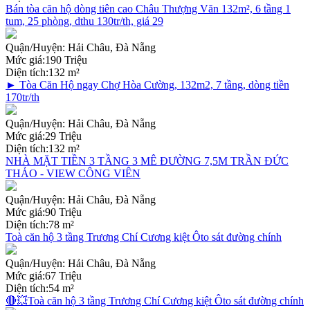
Bán tòa căn hộ dòng tiên cao Châu Thượng Văn 132m², 6 tầng 1
tum, 25 phòng, dthu 130tr/th, giá 29
Quận/Huyện:
Hải Châu, Đà Nẵng
Mức giá:
190 Triệu
Diện tích:
132 m²
► Tòa Căn Hộ ngay Chợ Hòa Cường, 132m2, 7 tầng, dòng tiền
170tr/th
Quận/Huyện:
Hải Châu, Đà Nẵng
Mức giá:
29 Triệu
Diện tích:
132 m²
NHÀ MẶT TIỀN 3 TẦNG 3 MÊ ĐƯỜNG 7,5M TRẦN ĐỨC
THẢO - VIEW CÔNG VIÊN
Quận/Huyện:
Hải Châu, Đà Nẵng
Mức giá:
90 Triệu
Diện tích:
78 m²
Toà căn hộ 3 tầng Trương Chí Cương kiệt Ôto sát đường chính
Quận/Huyện:
Hải Châu, Đà Nẵng
Mức giá:
67 Triệu
Diện tích:
54 m²
🔴💥Toà căn hộ 3 tầng Trương Chí Cương kiệt Ôto sát đường chính