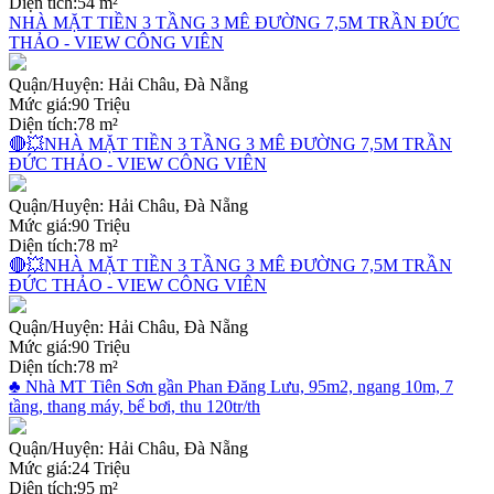
Diện tích:
54 m²
NHÀ MẶT TIỀN 3 TẦNG 3 MÊ ĐƯỜNG 7,5M TRẦN ĐỨC
THẢO - VIEW CÔNG VIÊN
Quận/Huyện:
Hải Châu, Đà Nẵng
Mức giá:
90 Triệu
Diện tích:
78 m²
🔴💥NHÀ MẶT TIỀN 3 TẦNG 3 MÊ ĐƯỜNG 7,5M TRẦN
ĐỨC THẢO - VIEW CÔNG VIÊN
Quận/Huyện:
Hải Châu, Đà Nẵng
Mức giá:
90 Triệu
Diện tích:
78 m²
🔴💥NHÀ MẶT TIỀN 3 TẦNG 3 MÊ ĐƯỜNG 7,5M TRẦN
ĐỨC THẢO - VIEW CÔNG VIÊN
Quận/Huyện:
Hải Châu, Đà Nẵng
Mức giá:
90 Triệu
Diện tích:
78 m²
♣ Nhà MT Tiên Sơn gần Phan Đăng Lưu, 95m2, ngang 10m, 7
tầng, thang máy, bể bơi, thu 120tr/th
Quận/Huyện:
Hải Châu, Đà Nẵng
Mức giá:
24 Triệu
Diện tích:
95 m²