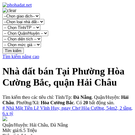
Tìm kiếm nâng cao
Nhà đất bán Tại Phường Hòa
Cường Bắc, quận Hải Châu
Tìm kiếm theo các tiêu chí: Tỉnh/Tp:
Đà Nẵng
. Quận/Huyện:
Hải
Châu
. Phường/Xã:
Hòa Cường Bắc
. Có
20
bất động sản.
# Nhà Mặt Tiền Lê Vĩnh Huy, ngay Chợ Hòa Cường, 54m2, 2 tầng,
6.x tỷ
Quận/Huyện:
Hải Châu, Đà Nẵng
Mức giá:
6.5 Triệu