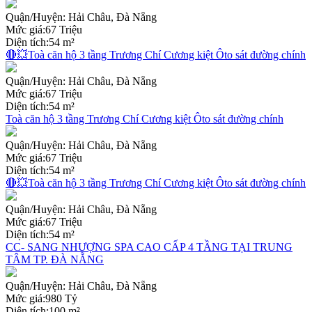
Quận/Huyện:
Hải Châu, Đà Nẵng
Mức giá:
67 Triệu
Diện tích:
54 m²
🔴💥Toà căn hộ 3 tầng Trương Chí Cương kiệt Ôto sát đường chính
Quận/Huyện:
Hải Châu, Đà Nẵng
Mức giá:
67 Triệu
Diện tích:
54 m²
Toà căn hộ 3 tầng Trương Chí Cương kiệt Ôto sát đường chính
Quận/Huyện:
Hải Châu, Đà Nẵng
Mức giá:
67 Triệu
Diện tích:
54 m²
🔴💥Toà căn hộ 3 tầng Trương Chí Cương kiệt Ôto sát đường chính
Quận/Huyện:
Hải Châu, Đà Nẵng
Mức giá:
67 Triệu
Diện tích:
54 m²
CC- SANG NHƯỢNG SPA CAO CẤP 4 TẦNG TẠI TRUNG
TÂM TP. ĐÀ NẴNG
Quận/Huyện:
Hải Châu, Đà Nẵng
Mức giá:
980 Tỷ
Diện tích:
100 m²