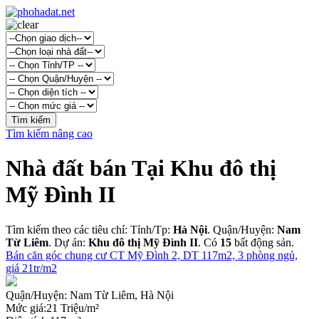
Tìm kiếm nâng cao
Nhà đất bán Tại Khu đô thị
Mỹ Đình II
Tìm kiếm theo các tiêu chí: Tỉnh/Tp:
Hà Nội
. Quận/Huyện:
Nam
Từ Liêm
. Dự án:
Khu đô thị Mỹ Đình II
. Có
15
bất động sản.
Bán căn góc chung cư CT Mỹ Đình 2, DT 117m2, 3 phòng ngủ,
giá 21tr/m2
Quận/Huyện:
Nam Từ Liêm, Hà Nội
Mức giá:
21 Triệu/m²