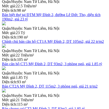
Quận/Huyện:
Nam Từ Liêm, Hà Nội
Mức giá:
22.5 Triệu/m²
Diện tích:
98 m²
Bán biệt thự tại ĐTM Mỹ Đình 2, đường Lê Đức Thọ, diện tích
190m2, giá 23 tỷ
Quận/Huyện:
Nam Từ Liêm, Hà Nội
Mức giá:
23 Tỷ
Diện tích:
190 m²
Chính chủ bán căn hộ CT1A Mỹ Đình 2, DT 105m2, giá 22 tr/m2
Quận/Huyện:
Nam Từ Liêm, Hà Nội
Mức giá:
22 Triệu/m²
Diện tích:
105 m²
Bán căn hộ CT5 Mỹ Đình 2, DT 93m2, 3 phòng ngủ, giá 1.85 tỷ
Quận/Huyện:
Nam Từ Liêm, Hà Nội
Mức giá:
1.85 Tỷ
Diện tích:
93 m²
Bán CT2A Mỹ Đình 2, DT 115m2, 3 phòng ngủ, giá 21 tr/m2
Quận/Huyện:
Nam Từ Liêm, Hà Nội
Mức giá:
21 Triệu/m²
Diện tích:
115 m²
Bán chung cư CT5 Mỹ Đình 2, DT 83m2, giá 1.95 tỷ