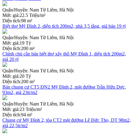
Quận/Huyện:
Nam Từ Liêm, Hà Nội
Mức giá:
22.5 Triệu/m²
Diện tích:
98 m²
Biệt thự Mỹ Đình 2, diện tích 200m2, nhà 3,5 tầng, giá bán 19 tỷ
Quận/Huyện:
Nam Từ Liêm, Hà Nội
Mức giá:
19 Tỷ
Diện tích:
200 m²
Chính chủ cần bán biệt thự xây thô Mỹ Đình 1, diện tích 200m2,
giá 20 tỷ
Quận/Huyện:
Nam Từ Liêm, Hà Nội
Mức giá:
20 Tỷ
Diện tích:
200 m²
Bán chung cư CT5 ĐN2 Mỹ Đình 2, mặt đường Trần Hữu Dực,
93m2, giá 23tr/m2
Quận/Huyện:
Nam Từ Liêm, Hà Nội
Mức giá:
23 Triệu/m²
Diện tích:
94 m²
Chung cư Mỹ Đình 2, tòa CT2 mặt đường Lê Đức Thọ, DT 98m2,
giá 22,5tr/m2