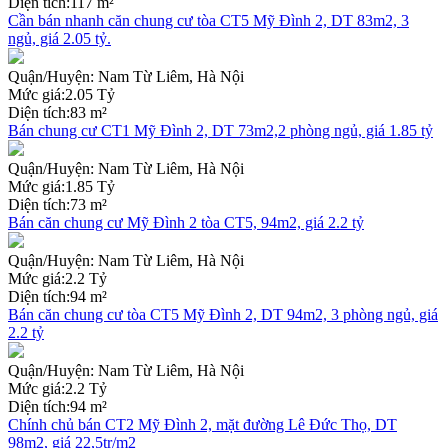
Diện tích:
117 m²
Cần bán nhanh căn chung cư tòa CT5 Mỹ Đình 2, DT 83m2, 3
ngủ, giá 2.05 tỷ.
Quận/Huyện:
Nam Từ Liêm, Hà Nội
Mức giá:
2.05 Tỷ
Diện tích:
83 m²
Bán chung cư CT1 Mỹ Đình 2, DT 73m2,2 phòng ngủ, giá 1.85 tỷ
Quận/Huyện:
Nam Từ Liêm, Hà Nội
Mức giá:
1.85 Tỷ
Diện tích:
73 m²
Bán căn chung cư Mỹ Đình 2 tòa CT5, 94m2, giá 2.2 tỷ
Quận/Huyện:
Nam Từ Liêm, Hà Nội
Mức giá:
2.2 Tỷ
Diện tích:
94 m²
Bán căn chung cư tòa CT5 Mỹ Đình 2, DT 94m2, 3 phòng ngủ, giá
2.2 tỷ
Quận/Huyện:
Nam Từ Liêm, Hà Nội
Mức giá:
2.2 Tỷ
Diện tích:
94 m²
Chính chủ bán CT2 Mỹ Đình 2, mặt đường Lê Đức Thọ, DT
98m2, giá 22,5tr/m2