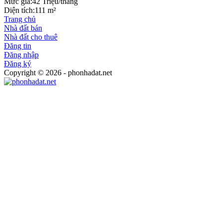
Mức giá:
42 Triệu/tháng
Diện tích:
111 m²
Trang chủ
Nhà đất bán
Nhà đất cho thuê
Đăng tin
Đăng nhập
Đăng ký
Copyright © 2026 - phonhadat.net