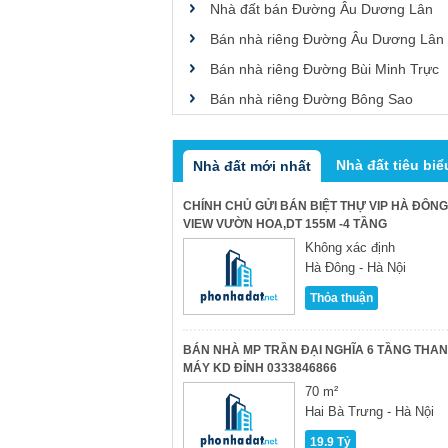
Nhà đất bán Đường Âu Dương Lân
Bán nhà riêng Đường Âu Dương Lân
Bán nhà riêng Đường Bùi Minh Trực
Bán nhà riêng Đường Bông Sao
Nhà đất tiêu biể
Nhà đất mới nhất
CHÍNH CHỦ GỬI BÁN BIỆT THỰ VIP HÀ ĐÔNG
VIEW VƯỜN HOA,DT 155M -4 TẦNG
Không xác định
Hà Đông - Hà Nội
Thỏa thuận
BÁN NHÀ MP TRẦN ĐẠI NGHĨA 6 TẦNG THA
MÁY KD ĐỈNH 0333846866
70 m²
Hai Bà Trưng - Hà Nội
19.9 Tỷ