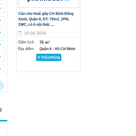
Cần cho thuê gấp CH Bình Đông
Xanh, Quận 8, DT: 76m2, 2PN,
2WC, có ít nội thất, ...
20.04.2026
Diện tích
76 m²
Địa điểm
Quận 8 - Hồ Chí Minh
8 Triệu/tháng
G