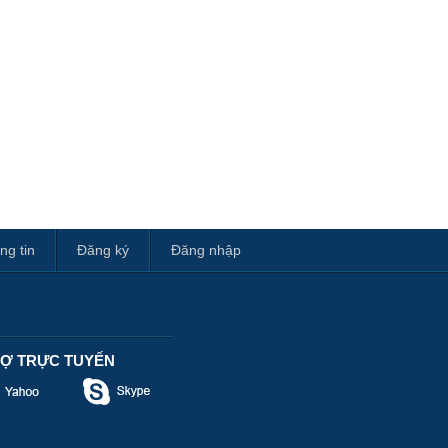
ng tin
Đăng ký
Đăng nhập
RỢ TRỰC TUYẾN