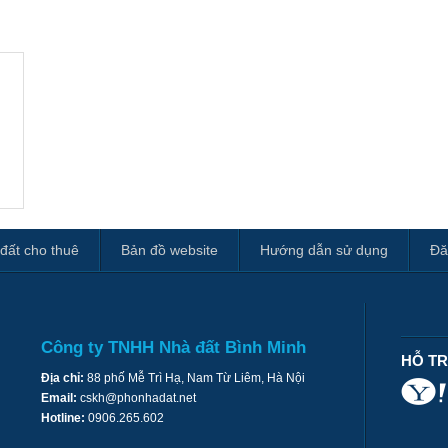
đất cho thuê
Bản đồ website
Hướng dẫn sử dụng
Đă
Công ty TNHH Nhà đất Bình Minh
HỖ T
Địa chỉ:
88 phố Mễ Trì Hạ, Nam Từ Liêm, Hà Nội
Email:
cskh@phonhadat.net
Hotline:
0906.265.602