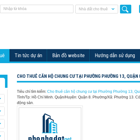
Nhà đất cho thuê
huê
Tin tức dự án
Bản đồ website
Hướng dẫn sử dụng
CHO THUÊ CĂN HỘ CHUNG CƯ TẠI PHƯỜNG PHƯỜNG 13, QUẬN 
Tiêu chí tìm kiếm:
Cho thuê căn hộ chung cư tại Phường Phường 13, Qu
Tỉnh/Tp: Hồ Chí Minh. Quận/Huyện: Quận 8. Phường/Xã: Phường 13.
C
động sản.