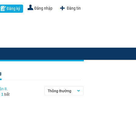
Đăng nhập
Đăng tin
Đăng ký
8
ận 8
.
Thông thường
ó
1
bất