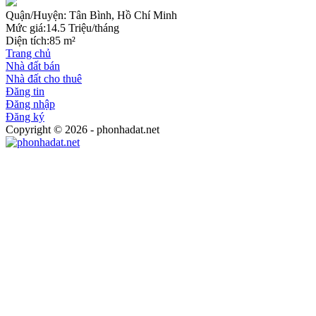
Quận/Huyện:
Tân Bình, Hồ Chí Minh
Mức giá:
14.5 Triệu/tháng
Diện tích:
85 m²
Trang chủ
Nhà đất bán
Nhà đất cho thuê
Đăng tin
Đăng nhập
Đăng ký
Copyright © 2026 - phonhadat.net