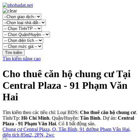
Tìm kiếm nâng cao
Cho thuê căn hộ chung cư Tại
Central Plaza - 91 Phạm Văn
Hai
Tìm kiếm theo các tiêu chí: Loại BDS:
Cho thuê căn hộ chung cư
.
Tỉnh/Tp:
Hồ Chí Minh
. Quận/Huyện:
Tân Bình
. Dự án:
Central
Plaza - 91 Phạm Văn Hai
. Có
1
bất động sản.
Chung cư Central Plaza, Q. Tân Bình, 91 đường Phạm Vân Hai,
diện tích 85m2, 2PN, 2wc