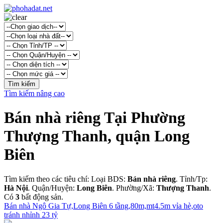
Tìm kiếm nâng cao
Bán nhà riêng Tại Phường
Thượng Thanh, quận Long
Biên
Tìm kiếm theo các tiêu chí: Loại BDS:
Bán nhà riêng
. Tỉnh/Tp:
Hà Nội
. Quận/Huyện:
Long Biên
. Phường/Xã:
Thượng Thanh
.
Có
3
bất động sản.
Bán nhà Ngô Gia Tự,Long Biên 6 tầng,80m,mt4.5m vỉa hè,oto
tránh nhỉnh 23 tỷ