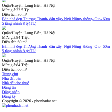
Quận/Huyện:
Long Biên, Hà Nội
Mức giá:
23.5 Tỷ
Diện tích:
80 m²
Bán nhà đẹp Thượng Thanh- dân xây- Ngõ Nông- thông- Oto- 60m
5 tầng nhỉnh 8 tỷ(TL)
Quận/Huyện:
Long Biên, Hà Nội
Mức giá:
84 Triệu
Diện tích:
60 m²
Bán nhà đẹp Thượng Thanh- dân xây- Ngõ Nông- thông- Oto- 60m
5 tầng nhỉnh 8 tỷ(TL)
Quận/Huyện:
Long Biên, Hà Nội
Mức giá:
84 Triệu
Diện tích:
60 m²
Trang chủ
Nhà đất bán
Nhà đất cho thuê
Đăng tin
Đăng nhập
Đăng ký
Copyright © 2026 - phonhadat.net