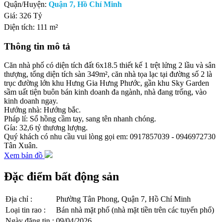
Quận/Huyện:
Quận 7, Hồ Chí Minh
Giá:
326 Tỷ
Diện tích:
111 m²
Thông tin mô tả
Căn nhà phố có diện tích đất 6x18.5 thiết kế 1 trệt lửng 2 lầu và sân
thượng, tổng diện tích sàn 349m², căn nhà tọa lạc tại đường số 2 là
trục đường lớn khu Hưng Gia Hưng Phước, gần khu Sky Garden
sầm uất tiện buôn bán kinh doanh đa ngành, nhà đang trống, vào
kinh doanh ngay.
Hướng nhà: Hướng bắc.
Pháp lí: Sổ hồng cầm tay, sang tên nhanh chóng.
Gía: 32,6 tỷ thương lượng.
Quý khách có nhu cầu vui lòng gọi em: 0917857039 - 0946972730
Tân Xuân.
Xem bản đồ
Đặc điểm bất động sản
Địa chỉ
:
Phường Tân Phong, Quận 7, Hồ Chí Minh
Loại tin rao
:
Bán nhà mặt phố (nhà mặt tiền trên các tuyến phố)
Ngày đăng tin
:
09/04/2026