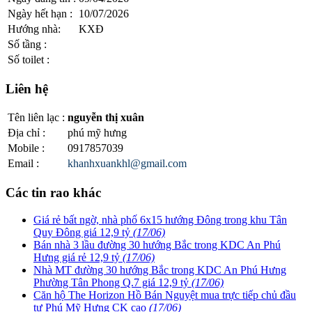
Ngày hết hạn
:
10/07/2026
Hướng nhà
:
KXĐ
Số tầng
:
Số toilet
:
Liên hệ
Tên liên lạc
:
nguyễn thị xuân
Địa chỉ
:
phú mỹ hưng
Mobile
:
0917857039
Email
:
khanhxuankhl@gmail.com
Các tin rao khác
Giá rẻ bất ngờ, nhà phố 6x15 hướng Đông trong khu Tân
Quy Đông giá 12,9 tỷ
(17/06)
Bán nhà 3 lầu đường 30 hướng Bắc trong KDC An Phú
Hưng giá rẻ 12,9 tỷ
(17/06)
Nhà MT đường 30 hướng Bắc trong KDC An Phú Hưng
Phường Tân Phong Q.7 giá 12,9 tỷ
(17/06)
Căn hộ The Horizon Hồ Bán Nguyệt mua trực tiếp chủ đầu
tư Phú Mỹ Hưng CK cao
(17/06)