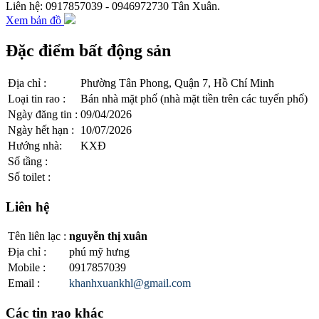
Liên hệ: 0917857039 - 0946972730 Tân Xuân.
Xem bản đồ
Đặc điểm bất động sản
Địa chỉ
:
Phường Tân Phong, Quận 7, Hồ Chí Minh
Loại tin rao
:
Bán nhà mặt phố (nhà mặt tiền trên các tuyến phố)
Ngày đăng tin
:
09/04/2026
Ngày hết hạn
:
10/07/2026
Hướng nhà
:
KXĐ
Số tầng
:
Số toilet
:
Liên hệ
Tên liên lạc
:
nguyễn thị xuân
Địa chỉ
:
phú mỹ hưng
Mobile
:
0917857039
Email
:
khanhxuankhl@gmail.com
Các tin rao khác