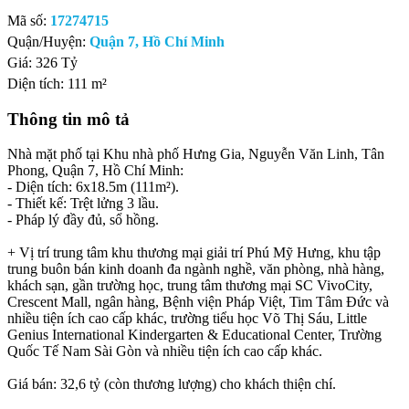
Mã số:
17274715
Quận/Huyện:
Quận 7, Hồ Chí Minh
Giá:
326 Tỷ
Diện tích:
111 m²
Thông tin mô tả
Nhà mặt phố tại Khu nhà phố Hưng Gia, Nguyễn Văn Linh, Tân
Phong, Quận 7, Hồ Chí Minh:
- Diện tích: 6x18.5m (111m²).
- Thiết kế: Trệt lửng 3 lầu.
- Pháp lý đầy đủ, sổ hồng.
+ Vị trí trung tâm khu thương mại giải trí Phú Mỹ Hưng, khu tập
trung buôn bán kinh doanh đa ngành nghề, văn phòng, nhà hàng,
khách sạn, gần trường học, trung tâm thương mại SC VivoCity,
Crescent Mall, ngân hàng, Bệnh viện Pháp Việt, Tim Tâm Đức và
nhiều tiện ích cao cấp khác, trường tiểu học Võ Thị Sáu, Little
Genius International Kindergarten & Educational Center, Trường
Quốc Tế Nam Sài Gòn và nhiều tiện ích cao cấp khác.
Giá bán: 32,6 tỷ (còn thương lượng) cho khách thiện chí.