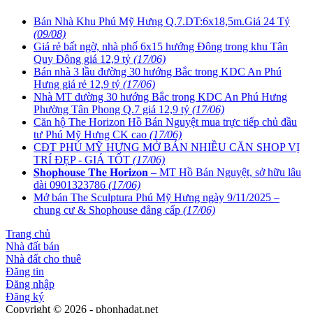
Bán Nhà Khu Phú Mỹ Hưng Q.7.DT:6x18,5m.Giá 24 Tỷ
(09/08)
Giá rẻ bất ngờ, nhà phố 6x15 hướng Đông trong khu Tân
Quy Đông giá 12,9 tỷ
(17/06)
Bán nhà 3 lầu đường 30 hướng Bắc trong KDC An Phú
Hưng giá rẻ 12,9 tỷ
(17/06)
Nhà MT đường 30 hướng Bắc trong KDC An Phú Hưng
Phường Tân Phong Q.7 giá 12,9 tỷ
(17/06)
Căn hộ The Horizon Hồ Bán Nguyệt mua trực tiếp chủ đầu
tư Phú Mỹ Hưng CK cao
(17/06)
CĐT PHÚ MỸ HƯNG MỞ BÁN NHIỀU CĂN SHOP VỊ
TRÍ ĐẸP - GIÁ TỐT
(17/06)
𝐒𝐡𝐨𝐩𝐡𝐨𝐮𝐬𝐞 𝐓𝐡𝐞 𝐇𝐨𝐫𝐢𝐳𝐨𝐧 – MT Hồ Bán Nguyệt, sở hữu lâu
dài 0901323786
(17/06)
Mở bán The Sculptura Phú Mỹ Hưng ngày 9/11/2025 –
chung cư & Shophouse đẳng cấp
(17/06)
Trang chủ
Nhà đất bán
Nhà đất cho thuê
Đăng tin
Đăng nhập
Đăng ký
Copyright © 2026 - phonhadat.net