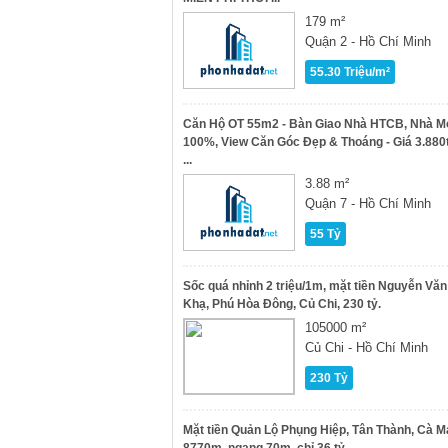
179 m²
Quận 2 - Hồ Chí Minh
55.30 Triệu/m²
Căn Hộ OT 55m2 - Bàn Giao Nhà HTCB, Nhà M
100%, View Căn Góc Đẹp & Thoáng - Giá 3.880
...
3.88 m²
Quận 7 - Hồ Chí Minh
55 Tỷ
Sốc quá nhỉnh 2 triệu/1m, mặt tiền Nguyễn Văn
Khạ, Phú Hòa Đông, Củ Chi, 230 tỷ.
105000 m²
Củ Chi - Hồ Chí Minh
230 Tỷ
Mặt tiền Quản Lộ Phụng Hiệp, Tân Thành, Cà M