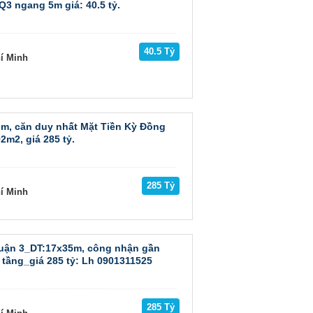
Q3 ngang 5m giá: 40.5 tỷ.
40.5 Tỷ
hí Minh
ìm, căn duy nhất Mặt Tiền Kỳ Đồng
2m2, giá 285 tỷ.
285 Tỷ
hí Minh
uận 3_DT:17x35m, công nhận gần
ầng_giá 285 tỷ: Lh 0901311525
285 Tỷ