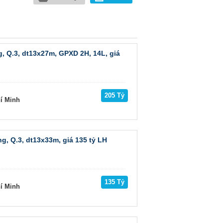
, Q.3, dt13x27m, GPXD 2H, 14L, giá
205 Tỷ
hí Minh
, Q.3, dt13x33m, giá 135 tỷ LH
135 Tỷ
hí Minh