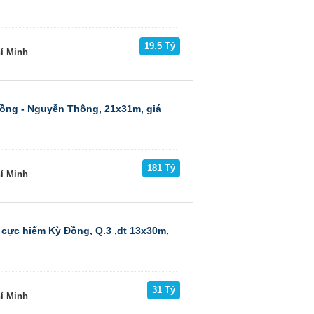
19.5 Tỷ
hí Minh
Đồng - Nguyễn Thông, 21x31m, giá
181 Tỷ
hí Minh
 cực hiếm Kỳ Đồng, Q.3 ,dt 13x30m,
31 Tỷ
hí Minh