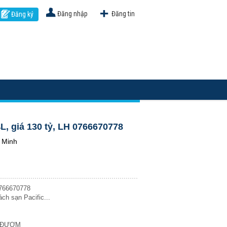
Đăng nhập
Đăng tin
Đăng ký
, giá 130 tỷ, LH 0766670778
 Minh
0766670778
ch sạn Pacific...
78 ĐƯỢM