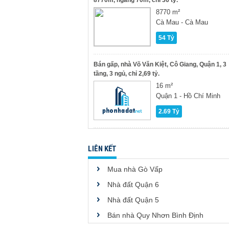
8770m, ngang 70m, chỉ 36 tỷ.
8770 m²
Cà Mau - Cà Mau
54 Tỷ
Bán gấp, nhà Võ Văn Kiệt, Cô Giang, Quận 1, 3
tầng, 3 ngủ, chỉ 2,69 tỷ.
16 m²
Quận 1 - Hồ Chí Minh
2.69 Tỷ
LIÊN KẾT
Mua nhà Gò Vấp
Nhà đất Quận 6
Nhà đất Quận 5
Bán nhà Quy Nhơn Bình Định