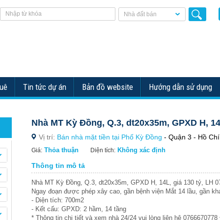
Nhà đất bán
huê
Tin tức dự án
Bản đồ website
Hướng dẫn sử dụng
Nhà MT Kỳ Đồng, Q.3, dt20x35m, GPXD H, 14L
Vị trí:
Bán nhà mặt tiền tại Phố Kỳ Đồng
- Quận 3 - Hồ Chí
Thỏa thuận
Không xác định
Giá:
Diện tích:
Thông tin mô tả
Nhà MT Kỳ Đồng, Q.3, dt20x35m, GPXD H, 14L, giá 130 tỷ, LH 
Ngay đoạn được phép xây cao, gần bệnh viện Mắt 14 lầu, gần khá
- Diện tích: 700m2
- Kết cấu: GPXD: 2 hầm, 14 tầng
* Thông tin chi tiết và xem nhà 24/24 vui lòng liên hệ 07666707