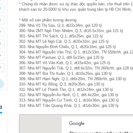
* Chúng tôi nhận được sự ủy thác độc quyền bán, cho thuê trên 
khách sạn từ 20-5000 tỷ khu vực quận trung tâm tp Hồ Chí Minh, t
* Một số sản phẩm tương đương:
299- Nhà Võ Thị Sáu, Q.3, dt22x34m, giá 120 tỷ
300- Nhà 2MT Ngô Thời Nhiệm, Q.3, dt10.5x31m, giá 121 tỷ
301- Nhà MT Thi Sách, Q.1, dt5x25m, giá 122 tỷ
302- Nhà MT Lê Ngô Cát, Q.3, dt20x32m, giá 125 tỷ
303- Nhà Nguyễn Đình Chiểu, Q.1, dt20x16m, giá 125 tỷ
304- Nhà MT Nguyễn Văn Thủ, Q.1, dt12x33m, TN 550tr/th, giá 12
305- Nhà MT Pastuer, Q.1, dt8.5x15m, giá 125 tỷ
306- Nhà MT Võ Văn Kiệt, Q.1, dt15x42m, giá 125 tỷ
307- Nhà MT Nguyễn Trãi, Q.1, dt8.6x32m, TN 260tr/th, giá 128 t
308- Nhà MT Bùi Thị Xuân, Q.1, dt10x25m, giá 130 tỷ
309- Nhà MT Hàm Nghi, Q.1, dt6x20m, TN 280tr/th, giá 130 tỷ
310- Nhà MT Kỳ Đồng, Q.3, dt20x35m, giá 130 tỷ
311- Nhà MT Lê Thánh Tôn, Q.1, dt12x24m, giá 130 tỷ
312- Nhà MT Nguyễn An Ninh, Q.1, dt8.4x20m, giá 130 tỷ
313- Nhà MT Nguyễn Cư Trinh, Q.1, dt16x36m, giá 130 tỷ
314- Nhà MT Trần Quang Khải, Q.1, dt14x30m, giá 130 tỷ
3