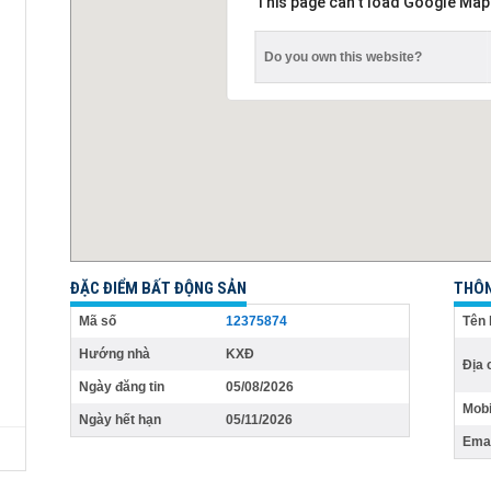
This page can't load Google Map
Do you own this website?
ĐẶC ĐIỂM BẤT ĐỘNG SẢN
THÔN
Mã số
12375874
Tên 
Hướng nhà
KXĐ
Địa 
Ngày đăng tin
05/08/2026
Mobi
Ngày hết hạn
05/11/2026
Emai