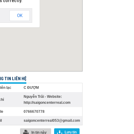
s correctly.
OK
G TIN LIÊN HỆ
liên lạc
C ĐƯỢM
Nguyễn Trãi - Website:
chỉ
http://saigoncenterreal.com
le
0766670778
l
saigoncenterreal053@gmail.com
Lưu tin
In tin này