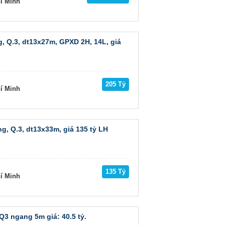
hí Minh
, Q.3, dt13x27m, GPXD 2H, 14L, giá
205 Tỷ
hí Minh
, Q.3, dt13x33m, giá 135 tỷ LH
135 Tỷ
hí Minh
Q3 ngang 5m giá: 40.5 tỷ.