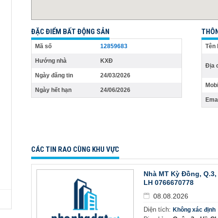
ĐẶC ĐIỂM BẤT ĐỘNG SẢN
THÔN
Mã số
12859683
Tên 
Hướng nhà
KXĐ
Địa 
Ngày đăng tin
24/03/2026
Mobi
Ngày hết hạn
24/06/2026
Emai
CÁC TIN RAO CÙNG KHU VỰC
Nhà MT Kỳ Đồng, Q.3, 
LH 0766670778
08.08.2026
Diện tích:
Không xác định