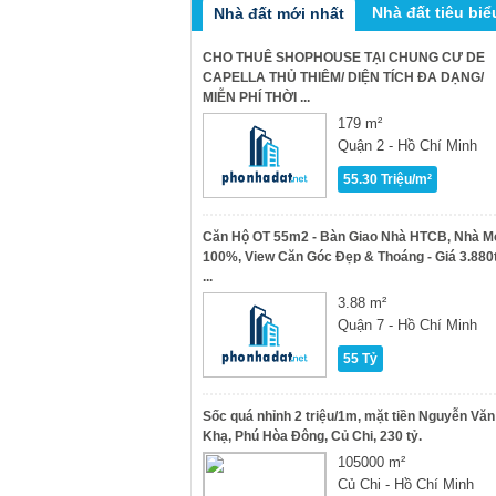
Nhà đất tiêu biể
Nhà đất mới nhất
CHO THUÊ SHOPHOUSE TẠI CHUNG CƯ DE
CAPELLA THỦ THIÊM/ DIỆN TÍCH ĐA DẠNG/
MIỄN PHÍ THỜI ...
179 m²
Quận 2 - Hồ Chí Minh
55.30 Triệu/m²
Căn Hộ OT 55m2 - Bàn Giao Nhà HTCB, Nhà M
100%, View Căn Góc Đẹp & Thoáng - Giá 3.880
...
3.88 m²
Quận 7 - Hồ Chí Minh
55 Tỷ
Sốc quá nhỉnh 2 triệu/1m, mặt tiền Nguyễn Văn
Khạ, Phú Hòa Đông, Củ Chi, 230 tỷ.
105000 m²
Củ Chi - Hồ Chí Minh