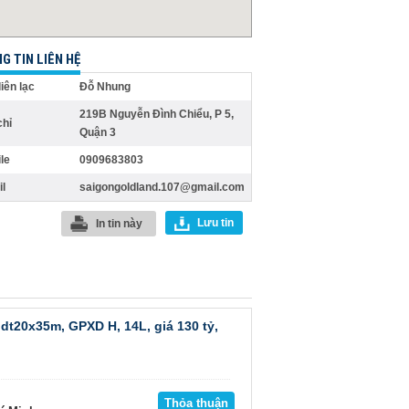
G TIN LIÊN HỆ
liên lạc
Đỗ Nhung
219B Nguyễn Đình Chiểu, P 5,
chỉ
Quận 3
le
0909683803
l
saigongoldland.107@gmail.com
Lưu tin
In tin này
dt20x35m, GPXD H, 14L, giá 130 tỷ,
Thỏa thuận