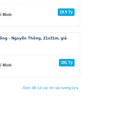
19.5 Tỷ
hí Minh
Đồng - Nguyễn Thông, 21x31m, giá
181 Tỷ
hí Minh
Xem tất cả các tin rao tương tự