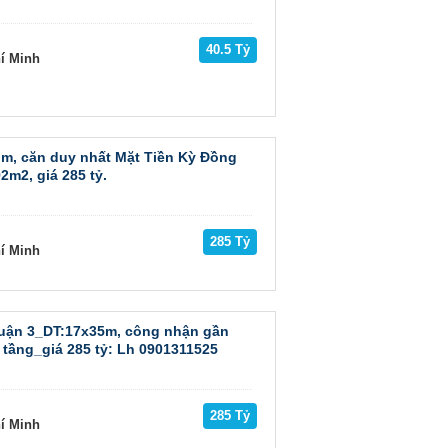
40.5 Tỷ
hí Minh
ìm, căn duy nhất Mặt Tiền Kỳ Đồng
2m2, giá 285 tỷ.
285 Tỷ
hí Minh
uận 3_DT:17x35m, công nhận gần
ầng_giá 285 tỷ: Lh 0901311525
285 Tỷ
hí Minh