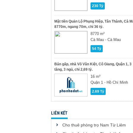
230 Tỷ
Mặt tiền Quản Lộ Phụng Hiệp, Tân Thành, Cà M
8770m, ngang 70m, chỉ 36 tỷ.
8770 m²
Cà Mau - Cà Mau
54 Tỷ
Bán gấp, nhà Võ Văn Kiệt, Cô Giang, Quận 1, 3
tầng, 3 ngủ, chỉ 2,69 tỷ.
16 m²
Quận 1 - Hồ Chí Minh
2.69 Tỷ
LIÊN KẾT
Cho thuê phòng trọ Nam Từ Liêm