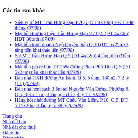
Các tin rao khác
Siêu vị trí MT Trần Hưng Đạo F7Q5 (DT 4x30m) HĐT 30tr
tháng
(07/08)
Mặt tiền thương hiệu Trần Hưng Đạo P.7 Q.5 (DT 4x30m)
HĐT 30tr/th
(07/08)
Mặt tiền kinh doanh Ngô Quyền giáp Q.10 (DT 5x25m) 3
tầng tiện khai thác liền
(07/08)
Sát MT Trần Hưng Đạo Q.5 (DT 4x22m) 4 tầng tiện ở liền
(07/08)
Mặt tiền giá rẻ hơn TT 25% đường Phan Phú Tiên Q.5 (DT
5x24m) tiện khai thác liền
(07/08)
Bán nhà HXH đường An Bình, Q.5, 5 tầng, 180m2, 7.2 tỷ
(TL)
(07/08)
Bán nhà hẻm sạch 3,5m tại Nguyễn Văn Đừng, Phường 6,
Q.5; 3,3 x 17m; 3 lầu, giá chỉ 7,9 tỷ TL
(07/08)
Hàng hót nhất đường MT Châu Văn Liêm, P.10, Q.5, DT:
5.15x20m, 3 lầu, giá: 38 tỷ
(07/08)
Trang chủ
Nhà đất bán
Nhà đất cho thuê
Đăng tin