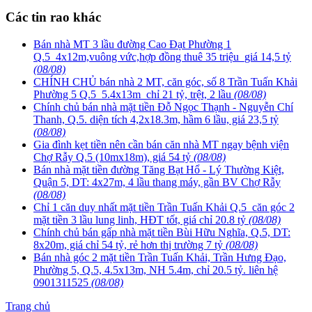
Các tin rao khác
Bán nhà MT 3 lầu đường Cao Đạt Phường 1
Q.5_4x12m,vuông vức,hợp đồng thuê 35 triệu_giá 14,5 tỷ
(08/08)
CHÍNH CHỦ bán nhà 2 MT, căn góc, số 8 Trần Tuấn Khải
Phường 5 Q.5_5.4x13m_chỉ 21 tỷ, trệt, 2 lầu
(08/08)
Chính chủ bán nhà mặt tiền Đỗ Ngọc Thạnh - Nguyễn Chí
Thanh, Q.5. diện tích 4,2x18.3m, hầm 6 lầu, giá 23,5 tỷ
(08/08)
Gia đình kẹt tiền nên cần bán căn nhà MT ngay bệnh viện
Chợ Rẫy Q.5 (10mx18m), giá 54 tỷ
(08/08)
Bán nhà mặt tiền đường Tăng Bạt Hổ - Lý Thường Kiệt,
Quận 5, DT: 4x27m, 4 lầu thang máy, gần BV Chợ Rẫy
(08/08)
Chỉ 1 căn duy nhất mặt tiền Trần Tuấn Khải Q.5_căn góc 2
mặt tiền 3 lầu lung linh, HĐT tốt, giá chỉ 20.8 tỷ
(08/08)
Chính chủ bán gấp nhà mặt tiền Bùi Hữu Nghĩa, Q.5, DT:
8x20m, giá chỉ 54 tỷ, rẻ hơn thị trường 7 tỷ
(08/08)
Bán nhà góc 2 mặt tiền Trần Tuấn Khải, Trần Hưng Đạo,
Phường 5, Q.5, 4.5x13m, NH 5.4m, chỉ 20.5 tỷ. liên hệ
0901311525
(08/08)
Trang chủ