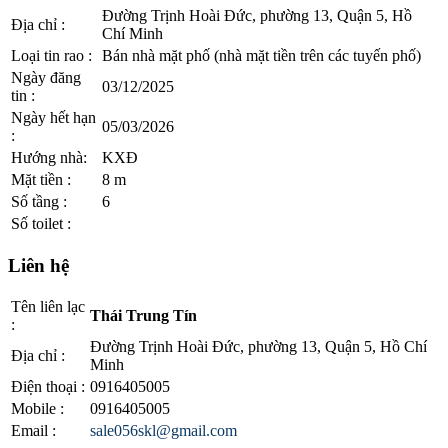
Đường Trịnh Hoài Đức, phường 13, Quận 5, Hồ
Địa chỉ
:
Chí Minh
Loại tin rao
:
Bán nhà mặt phố (nhà mặt tiền trên các tuyến phố)
Ngày đăng
03/12/2025
tin
:
Ngày hết hạn
05/03/2026
:
Hướng nhà
:
KXĐ
Mặt tiền
:
8 m
Số tầng
:
6
Số toilet
:
Liên hệ
Tên liên lạc
Thái Trung Tín
:
Đường Trịnh Hoài Đức, phường 13, Quận 5, Hồ Chí
Địa chỉ
:
Minh
Điện thoại
:
0916405005
Mobile
:
0916405005
Email
:
sale056skl@gmail.com