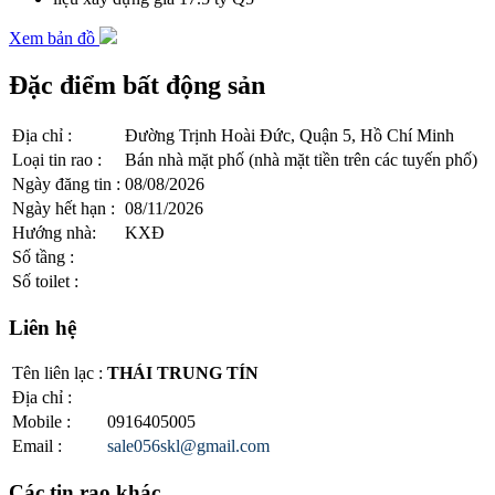
Xem bản đồ
Đặc điểm bất động sản
Địa chỉ
:
Đường Trịnh Hoài Đức, Quận 5, Hồ Chí Minh
Loại tin rao
:
Bán nhà mặt phố (nhà mặt tiền trên các tuyến phố)
Ngày đăng tin
:
08/08/2026
Ngày hết hạn
:
08/11/2026
Hướng nhà
:
KXĐ
Số tầng
:
Số toilet
:
Liên hệ
Tên liên lạc
:
THÁI TRUNG TÍN
Địa chỉ
:
Mobile
:
0916405005
Email
:
sale056skl@gmail.com
Các tin rao khác