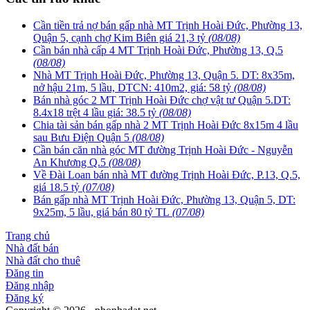
Cần tiền trả nợ bán gấp nhà MT Trịnh Hoài Đức, Phường 13,
Quận 5, cạnh chợ Kim Biên giá 21,3 tỷ
(08/08)
Cần bán nhà cấp 4 MT Trịnh Hoài Đức, Phường 13, Q.5
(08/08)
Nhà MT Trịnh Hoài Đức, Phường 13, Quận 5. DT: 8x35m,
nở hậu 21m, 5 lầu, DTCN: 410m2, giá: 58 tỷ
(08/08)
Bán nhà góc 2 MT Trịnh Hoài Đức chợ vật tư Quận 5.DT:
8.4x18 trệt 4 lầu giá: 38.5 tỷ
(08/08)
Chia tài sản bán gấp nhà 2 MT Trịnh Hoài Đức 8x15m 4 lầu
sau Bưu Điện Quận 5
(08/08)
Cần bán căn nhà góc MT đường Trịnh Hoài Đức - Nguyễn
An Khương Q.5
(08/08)
Về Đài Loan bán nhà MT đường Trịnh Hoài Đức, P.13, Q.5,
giá 18.5 tỷ
(07/08)
Bán gấp nhà MT Trịnh Hoài Đức, Phường 13, Quận 5, DT:
9x25m, 5 lầu, giá bán 80 tỷ TL
(07/08)
Trang chủ
Nhà đất bán
Nhà đất cho thuê
Đăng tin
Đăng nhập
Đăng ký