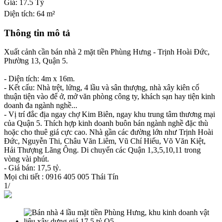
Giá:
17.5 Tỷ
Diện tích:
64 m²
Thông tin mô tả
Xuất cảnh cần bán nhà 2 mặt tiền Phùng Hưng - Trịnh Hoài Đức,
Phường 13, Quận 5.
- Diện tích: 4m x 16m.
- Kết cấu: Nhà trệt, lửng, 4 lầu và sân thượng, nhà xây kiên cố
thuận tiện vào để ở, mở văn phòng công ty, khách sạn hay tiện kinh
doanh đa ngành nghề...
- Vị trí đắc địa ngay chợ Kim Biên, ngay khu trung tâm thương mại
của Quận 5. Thích hợp kinh doanh buôn bán ngành nghề đặc thù
hoặc cho thuê giá cực cao. Nhà gần các đường lớn như Trịnh Hoài
Đức, Nguyễn Thi, Châu Văn Liêm, Vũ Chí Hiếu, Võ Văn Kiệt,
Hải Thượng Lãng Ông. Di chuyển các Quận 1,3,5,10,11 trong
vòng vài phút.
- Giá bán: 17,5 tỷ.
Mọi chi tiết : 0916 405 005 Thái Tín
1
/