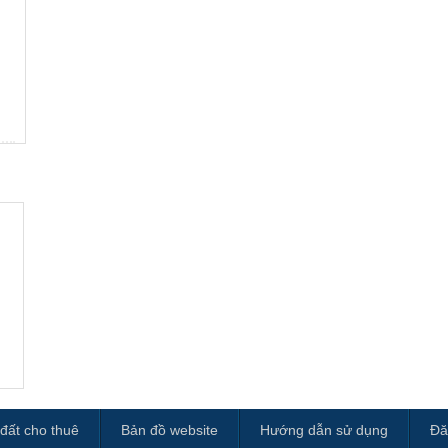
đất cho thuê
Bản đồ website
Hướng dẫn sử dụng
Đă