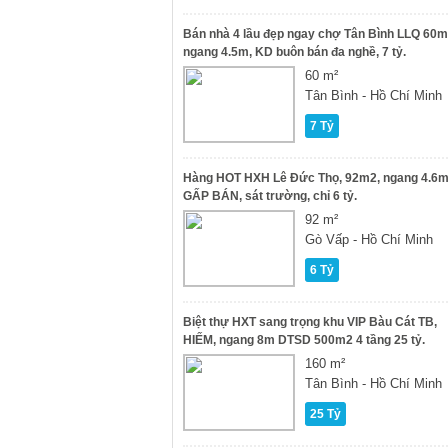
Bán nhà 4 lầu đẹp ngay chợ Tân Bình LLQ 60m
ngang 4.5m, KD buôn bán đa nghề, 7 tỷ.
60 m²
Tân Bình - Hồ Chí Minh
7 Tỷ
Hàng HOT HXH Lê Đức Thọ, 92m2, ngang 4.6m
GẤP BÁN, sát trường, chỉ 6 tỷ.
92 m²
Gò Vấp - Hồ Chí Minh
6 Tỷ
Biệt thự HXT sang trọng khu VIP Bàu Cát TB,
HIẾM, ngang 8m DTSD 500m2 4 tầng 25 tỷ.
160 m²
Tân Bình - Hồ Chí Minh
25 Tỷ