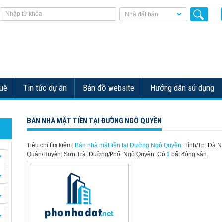
Nhà đất bán
huê
Tin tức dự án
Bản đồ website
Hướng dẫn sử dụng
BÁN NHÀ MẶT TIỀN TẠI ĐƯỜNG NGÔ QUYỀN
Tiêu chí tìm kiếm:
Bán nhà mặt tiền tại Đường Ngô Quyền
. Tỉnh/Tp: Đà 
Quận/Huyện: Sơn Trà. Đường/Phố: Ngô Quyền.
Có
1
bất động sản.