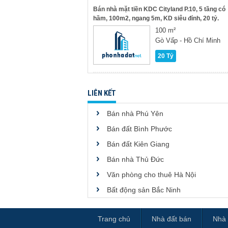
Bán nhà mặt tiền KDC Cityland P.10, 5 tầng có
hầm, 100m2, ngang 5m, KD siêu đỉnh, 20 tỷ.
100 m²
Gò Vấp - Hồ Chí Minh
20 Tỷ
LIÊN KẾT
Bán nhà Phú Yên
Bán đất Bình Phước
Bán đất Kiên Giang
Bán nhà Thủ Đức
Văn phòng cho thuê Hà Nội
Bất động sản Bắc Ninh
Trang chủ
Nhà đất bán
Nhà 