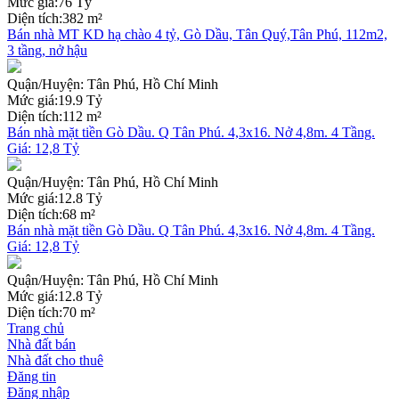
Mức giá:
76 Tỷ
Diện tích:
382 m²
Bán nhà MT KD hạ chào 4 tỷ, Gò Dầu, Tân Quý,Tân Phú, 112m2,
3 tầng, nở hậu
Quận/Huyện:
Tân Phú, Hồ Chí Minh
Mức giá:
19.9 Tỷ
Diện tích:
112 m²
Bán nhà mặt tiền Gò Dầu. Q Tân Phú. 4,3x16. Nở 4,8m. 4 Tầng.
Giá: 12,8 Tỷ
Quận/Huyện:
Tân Phú, Hồ Chí Minh
Mức giá:
12.8 Tỷ
Diện tích:
68 m²
Bán nhà mặt tiền Gò Dầu. Q Tân Phú. 4,3x16. Nở 4,8m. 4 Tầng.
Giá: 12,8 Tỷ
Quận/Huyện:
Tân Phú, Hồ Chí Minh
Mức giá:
12.8 Tỷ
Diện tích:
70 m²
Trang chủ
Nhà đất bán
Nhà đất cho thuê
Đăng tin
Đăng nhập