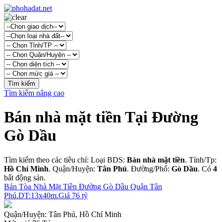
Tìm kiếm nâng cao
Bán nhà mặt tiền Tại Đường
Gò Dầu
Tìm kiếm theo các tiêu chí: Loại BDS:
Bán nhà mặt tiền
. Tỉnh/Tp:
Hồ Chí Minh
. Quận/Huyện:
Tân Phú
. Đường/Phố:
Gò Dầu
. Có
4
bất động sản.
Bán Tòa Nhà Mặt Tiền Đường Gò Dầu Quận Tân
Phú.DT:13x40m.Giá 76 tỷ
Quận/Huyện:
Tân Phú, Hồ Chí Minh