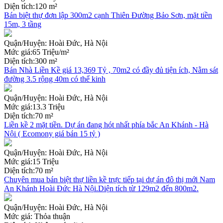
Diện tích:
120 m²
Bán biệt thự đơn lập 300m2 cạnh Thiên Đường Bảo Sơn, mặt tiền
15m, 3 tầng
Quận/Huyện:
Hoài Đức, Hà Nội
Mức giá:
65 Triệu/m²
Diện tích:
300 m²
Bán Nhà Liền Kề giá 13,369 Tỷ , 70m2 có đầy đủ tiện ích, Nằm sát
đường 3.5 rộng 40m có thể kinh
Quận/Huyện:
Hoài Đức, Hà Nội
Mức giá:
13.3 Triệu
Diện tích:
70 m²
Liền kề 2 mặt tiền. Dự án đang hót nhất phía bắc An Khánh - Hà
Nội ( Ecomony giá bán 15 tỷ )
Quận/Huyện:
Hoài Đức, Hà Nội
Mức giá:
15 Triệu
Diện tích:
70 m²
Chuyên mua bán biệt thự liền kề trực tiếp tại dự án đô thị mới Nam
An Khánh Hoài Đức Hà Nội.Diện tích từ 129m2 đến 800m2.
Quận/Huyện:
Hoài Đức, Hà Nội
Mức giá:
Thỏa thuận