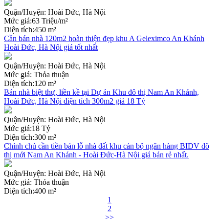
Quận/Huyện:
Hoài Đức, Hà Nội
Mức giá:
63 Triệu/m²
Diện tích:
450 m²
Cần bán nhà 120m2 hoàn thiện đẹp khu A Geleximco An Khánh
Hoài Đức, Hà Nội giá tốt nhất
Quận/Huyện:
Hoài Đức, Hà Nội
Mức giá:
Thỏa thuận
Diện tích:
120 m²
Bán nhà biệt thự, liền kề tại Dự án Khu đô thị Nam An Khánh,
Hoài Đức, Hà Nội diện tích 300m2 giá 18 Tỷ
Quận/Huyện:
Hoài Đức, Hà Nội
Mức giá:
18 Tỷ
Diện tích:
300 m²
Chính chủ cần tiền bán lỗ nhà đất khu cán bộ ngân hàng BIDV đô
thị mới Nam An Khánh - Hoài Đức-Hà Nội giá bán rẻ nhất.
Quận/Huyện:
Hoài Đức, Hà Nội
Mức giá:
Thỏa thuận
Diện tích:
400 m²
1
2
>>