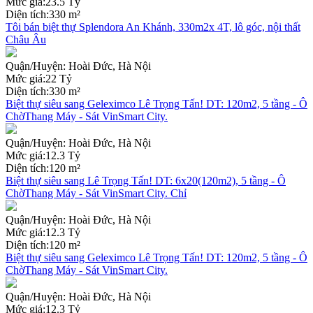
Mức giá:
23.5 Tỷ
Diện tích:
330 m²
Tôi bán biệt thự Splendora An Khánh, 330m2x 4T, lô góc, nội thất
Châu Âu
Quận/Huyện:
Hoài Đức, Hà Nội
Mức giá:
22 Tỷ
Diện tích:
330 m²
Biệt thự siêu sang Geleximco Lê Trọng Tấn! DT: 120m2, 5 tầng - Ô
ChờThang Máy - Sát VinSmart City.
Quận/Huyện:
Hoài Đức, Hà Nội
Mức giá:
12.3 Tỷ
Diện tích:
120 m²
Biệt thự siêu sang Lê Trọng Tấn! DT: 6x20(120m2), 5 tầng - Ô
ChờThang Máy - Sát VinSmart City. Chỉ
Quận/Huyện:
Hoài Đức, Hà Nội
Mức giá:
12.3 Tỷ
Diện tích:
120 m²
Biệt thự siêu sang Geleximco Lê Trọng Tấn! DT: 120m2, 5 tầng - Ô
ChờThang Máy - Sát VinSmart City.
Quận/Huyện:
Hoài Đức, Hà Nội
Mức giá:
12.3 Tỷ