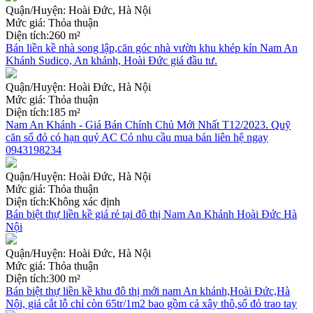
Quận/Huyện:
Hoài Đức, Hà Nội
Mức giá:
Thỏa thuận
Diện tích:
260 m²
Bán liền kề nhà song lập,căn góc nhà vườn khu khép kín Nam An
Khánh Sudico, An khánh, Hoài Đức giá đầu tư.
Quận/Huyện:
Hoài Đức, Hà Nội
Mức giá:
Thỏa thuận
Diện tích:
185 m²
Nam An Khánh - Giá Bán Chính Chủ Mới Nhất T12/2023. Quỹ
căn sổ đỏ có hạn quý AC Có nhu cầu mua bán liên hệ ngay
0943198234
Quận/Huyện:
Hoài Đức, Hà Nội
Mức giá:
Thỏa thuận
Diện tích:
Không xác định
Bán biệt thự liền kề giá rẻ tại đô thị Nam An Khánh Hoài Đức Hà
Nội
Quận/Huyện:
Hoài Đức, Hà Nội
Mức giá:
Thỏa thuận
Diện tích:
300 m²
Bán biệt thự liền kề khu đô thị mới nam An khánh,Hoài Đức,Hà
Nội, giá cắt lỗ chỉ còn 65tr/1m2 bao gồm cả xây thô,sổ đỏ trao tay