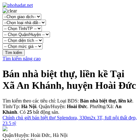
Tìm kiếm nâng cao
Bán nhà biệt thự, liền kề Tại
Xã An Khánh, huyện Hoài Đức
Tìm kiếm theo các tiêu chí: Loại BDS:
Bán nhà biệt thự, liền kề
.
Tỉnh/Tp:
Hà Nội
. Quận/Huyện:
Hoài Đức
. Phường/Xã:
An
Khánh
. Có
25
bất động sản.
Chính chủ gửi bán biệt thự Splendora, 330m2x 3T, full nội thất đẹp,
23.5 tỷ
Quận/Huyện:
Hoài Đức, Hà Nội