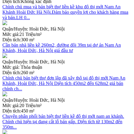
Diện tích:
Không xác định
Chính chủ mua và bán biệt thự liền kề khu đô thị mới Nam An
Khánh Hoài Đức Hà Nội.Đảm bảo quyền lợi cho khách hàng mua
và bán.LH 0...
Quận/Huyện:
Hoài Đức, Hà Nội
Mức giá:
21 Triệu/m²
Diện tích:
300 m²
Cần bán nhà liền kề 260m2, đường đôi 39m tại dự án Nam An
Khánh, Hoài Đức, Hà Nội giá đầu tư
Quận/Huyện:
Hoài Đức, Hà Nội
Mức giá:
Thỏa thuận
Diện tích:
260 m²
Chính chủ bán biệt thự đơn lập đã xây thô tại đô thị mới Nam An
Khánh, Hoài Đức, Hà Nội Diện tích 450m2 đến 628m2 giá bán
chính ch...
Quận/Huyện:
Hoài Đức, Hà Nội
Mức giá:
20 Triệu/m²
Diện tích:
450 m²
Chuyên phân phối bán biệt thự liền kề đô thị mới nam an khánh.
Chính chủ hiện tại đang cắt lỗ bán gấp. Diện tích từ 130m2 đến
350m...