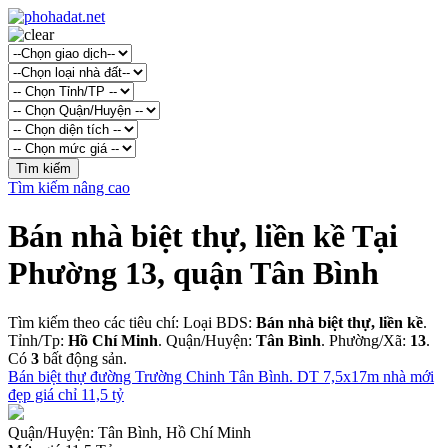
Tìm kiếm nâng cao
Bán nhà biệt thự, liền kề Tại
Phường 13, quận Tân Bình
Tìm kiếm theo các tiêu chí: Loại BDS:
Bán nhà biệt thự, liền kề
.
Tỉnh/Tp:
Hồ Chí Minh
. Quận/Huyện:
Tân Bình
. Phường/Xã:
13
.
Có
3
bất động sản.
Bán biệt thự đường Trường Chinh Tân Bình. DT 7,5x17m nhà mới
đẹp giá chỉ 11,5 tỷ
Quận/Huyện:
Tân Bình, Hồ Chí Minh