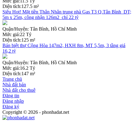
Mức giá:
11.5 Tỷ
Diện tích:
127.5 m²
Siêu Hot! Mặt tiền Thân Nhân trung nhà Gas T3 Q.Tân Bình_DT;
5m x 25m, công nhận 126m2_chỉ 22 tỷ
Quận/Huyện:
Tân Bình, Hồ Chí Minh
Mức giá:
22 Tỷ
Diện tích:
125 m²
Bán biệt thự Cộng Hòa 147m2, HXH 8m, MT 5,5m, 3 tầng giá
16,2 tỷ
Quận/Huyện:
Tân Bình, Hồ Chí Minh
Mức giá:
16.2 Tỷ
Diện tích:
147 m²
Trang chủ
Nhà đất bán
Nhà đất cho thuê
Đăng tin
Đăng nhập
Đăng ký
Copyright © 2026 - phonhadat.net