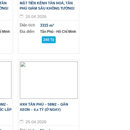
 TÂN
MẶT TIỀN KÊNH TÂN HOÁ, TÂN
ỞNG!
PHÚ GIẢM SÂU KHÔNG TƯỞNG!
20.04.2026
Diện tích
3315 m²
Địa điểm
í Minh
Tân Phú - Hồ Chí Minh
240 Tỷ
0M2 -
HXH TÂN PHÚ – 58M2 – GẦN
̣C LẬP
AEON – 4.x TỶ (Ở NGAY)
25.04.2026