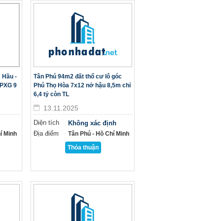
 Hầu -
Tân Phú 94m2 đất thổ cư lô góc
GPXG 9
Phú Thọ Hòa 7x12 nở hậu 8,5m chỉ
6,4 tỷ còn TL
13.11.2025
Diện tích
Không xác định
Địa điểm
í Minh
Tân Phú - Hồ Chí Minh
Thỏa thuận