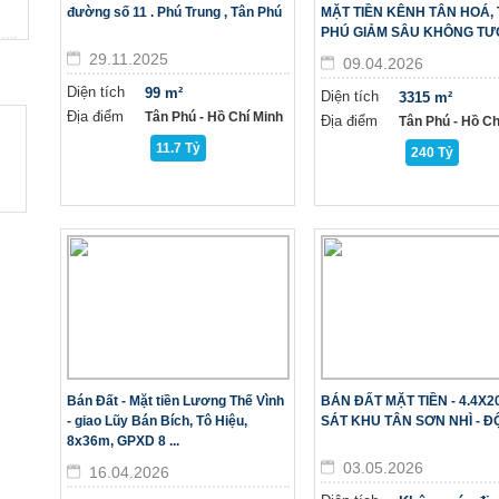
đường số 11 . Phú Trung , Tân Phú
MẶT TIỀN KÊNH TÂN HOÁ,
PHÚ GIẢM SÂU KHÔNG TƯ
29.11.2025
09.04.2026
Diện tích
99 m²
Diện tích
3315 m²
Địa điểm
Tân Phú - Hồ Chí Minh
Địa điểm
Tân Phú - Hồ Ch
11.7 Tỷ
240 Tỷ
Bán Đất - Mặt tiền Lương Thế Vình
BÁN ĐẤT MẶT TIỀN - 4.4X2
- giao Lũy Bán Bích, Tô Hiệu,
SÁT KHU TÂN SƠN NHÌ - ĐÔ
8x36m, GPXD 8 ...
03.05.2026
16.04.2026