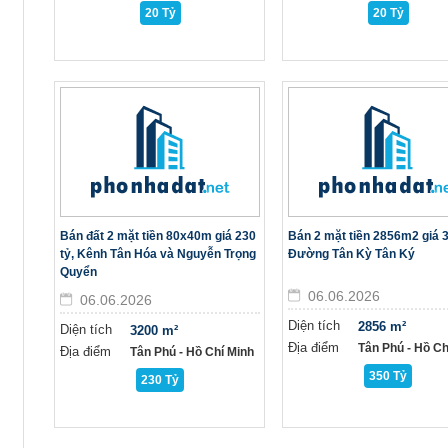
20 Tỷ
20 Tỷ
Bán đất 2 mặt tiền 80x40m giá 230
Bán 2 mặt tiền 2856m2 giá 3
tỷ, Kênh Tân Hóa và Nguyễn Trọng
Đường Tân Kỳ Tân Ký
Quyển
06.06.2026
06.06.2026
Diện tích
2856 m²
Diện tích
3200 m²
Địa điểm
Tân Phú - Hồ Ch
Địa điểm
Tân Phú - Hồ Chí Minh
350 Tỷ
230 Tỷ