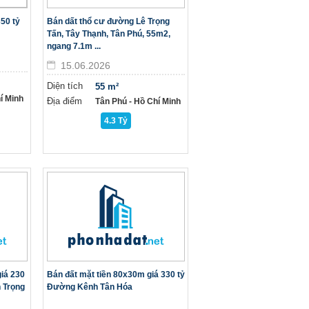
50 tỷ
Bán dất thổ cư đường Lê Trọng
Tấn, Tây Thạnh, Tân Phú, 55m2,
ngang 7.1m ...
15.06.2026
Diện tích
55 m²
í Minh
Địa điểm
Tân Phú - Hồ Chí Minh
4.3 Tỷ
giá 230
Bán đất mặt tiền 80x30m giá 330 tỷ
 Trọng
Đường Kênh Tân Hóa