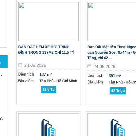
BÁN ĐẤT HẺM XE HƠI TRỊNH
Bán Đất Mặt tiền Thoại Ngọc
ĐÌNH TRỌNG 137M2 CHỈ 11.5 TỶ
gần Nguyễn Sơn, 8x44m - 
Tầng, chỉ 42 ...
u
24.05.2026
24.05.2026
Diện tích
137 m²
 -
Diện tích
351 m²
Địa điểm
Tân Phú - Hồ Chí Minh
Địa điểm
Tân Phú - Hồ Ch
11.5 Tỷ
42 Triệu
NG