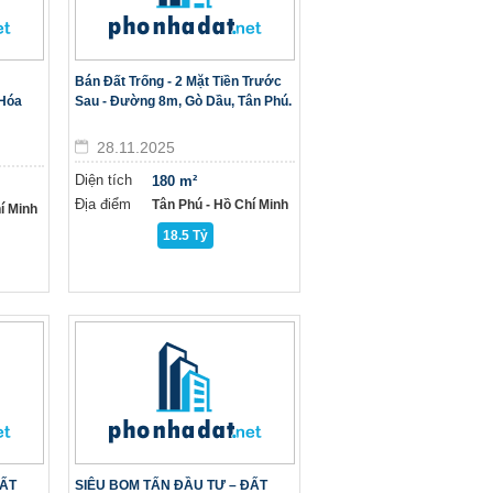
Bán Đất Trống - 2 Mặt Tiền Trước
 Hóa
Sau - Đường 8m, Gò Dầu, Tân Phú.
28.11.2025
Diện tích
180 m²
Địa điểm
Tân Phú - Hồ Chí Minh
í Minh
18.5 Tỷ
ĐẤT
SIÊU BOM TẤN ĐẦU TƯ – ĐẤT