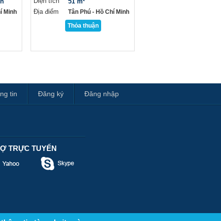
Diện tích
nh
51 m²
Địa điểm
í Minh
Tân Phú - Hồ Chí Minh
Thỏa thuận
ng tin
Đăng ký
Đăng nhập
RỢ TRỰC TUYẾN