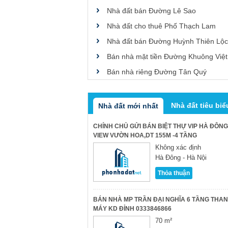
Nhà đất bán Đường Lê Sao
Nhà đất cho thuê Phố Thạch Lam
Nhà đất bán Đường Huỳnh Thiên Lộc
Bán nhà mặt tiền Đường Khuông Việt
Bán nhà riêng Đường Tân Quý
Nhà đất tiêu biể
Nhà đất mới nhất
CHÍNH CHỦ GỬI BÁN BIỆT THỰ VIP HÀ ĐÔNG
VIEW VƯỜN HOA,DT 155M -4 TẦNG
Không xác định
Hà Đông - Hà Nội
Thỏa thuận
BÁN NHÀ MP TRẦN ĐẠI NGHĨA 6 TẦNG THA
MÁY KD ĐỈNH 0333846866
70 m²