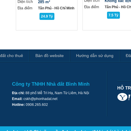
Diện tích
Không xác đị
Diện tích
285 m²
Địa điểm
Tân Phú - Hồ Ch
Địa điểm
Tân Phú - Hồ Chí Minh
7.5 Tỷ
24.9 Tỷ
đất cho thuê
Bản đồ website
Hướng dẫn sử dụng
Đă
Công ty TNHH Nhà đất Bình Minh
HỖ T
Địa chỉ:
88 phố Mễ Trì Hạ, Nam Từ Liêm, Hà Nội
Email:
cskh@phonhadat.net
Hotline:
0906.265.602