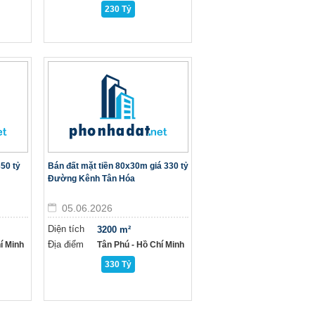
230 Tỷ
50 tỷ
Bán đất mặt tiền 80x30m giá 330 tỷ
Đường Kênh Tân Hóa
05.06.2026
Diện tích
3200 m²
Địa điểm
í Minh
Tân Phú - Hồ Chí Minh
330 Tỷ