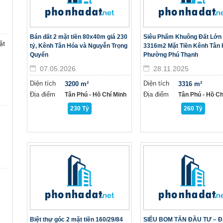
Bán đất 2 mặt tiền 80x40m giá 230
Siêu Phẩm Khuông Đất Lớn
ặt
tỷ, Kênh Tân Hóa và Nguyễn Trọng
3316m2 Mặt Tiền Kênh Tân
Quyển
Phường Phú Thạnh
07.05.2026
28.11.2025
Diện tích
Diện tích
3200 m²
3316 m²
Địa điểm
Địa điểm
Tân Phú - Hồ Chí Minh
Tân Phú - Hồ Ch
230 Tỷ
260 Tỷ
Biệt thự góc 2 mặt tiền 160/29/84
SIÊU BOM TẤN ĐẦU TƯ – 