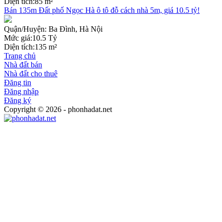
Diện tích:
85 m²
Bán 135m Đất phố Ngọc Hà ô tô đỗ cách nhà 5m, giá 10.5 tỷ!
Quận/Huyện:
Ba Đình, Hà Nội
Mức giá:
10.5 Tỷ
Diện tích:
135 m²
Trang chủ
Nhà đất bán
Nhà đất cho thuê
Đăng tin
Đăng nhập
Đăng ký
Copyright © 2026 - phonhadat.net