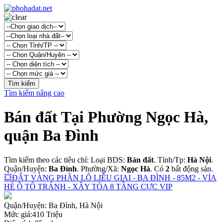
Tìm kiếm nâng cao
Bán đất Tại Phường Ngọc Hà,
quận Ba Đình
Tìm kiếm theo các tiêu chí: Loại BDS:
Bán đất
. Tỉnh/Tp:
Hà Nội
.
Quận/Huyện:
Ba Đình
. Phường/Xã:
Ngọc Hà
. Có
2
bất động sản.
💥ĐẤT VÀNG PHÂN LÔ LIỄU GIAI - BA ĐÌNH - 85M2 - VỈA
HÈ Ô TÔ TRÁNH - XÂY TÒA 8 TẦNG CỰC VIP
Quận/Huyện:
Ba Đình, Hà Nội
Mức giá:
410 Triệu