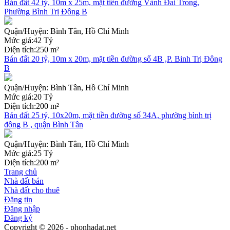
Bán đất 42 tỷ, 10m x 25m, mặt tiền đường Vành Đai Trong,
Phường Bình Trị Đông B
Quận/Huyện:
Bình Tân, Hồ Chí Minh
Mức giá:
42 Tỷ
Diện tích:
250 m²
Bán đất 20 tỷ, 10m x 20m, mặt tiền đường số 4B ,P. Binh Trị Đông
B
Quận/Huyện:
Bình Tân, Hồ Chí Minh
Mức giá:
20 Tỷ
Diện tích:
200 m²
Bán đất 25 tỷ, 10x20m, mặt tiền đường số 34A, phường bình trị
đông B , quận Bình Tân
Quận/Huyện:
Bình Tân, Hồ Chí Minh
Mức giá:
25 Tỷ
Diện tích:
200 m²
Trang chủ
Nhà đất bán
Nhà đất cho thuê
Đăng tin
Đăng nhập
Đăng ký
Copyright © 2026 - phonhadat.net