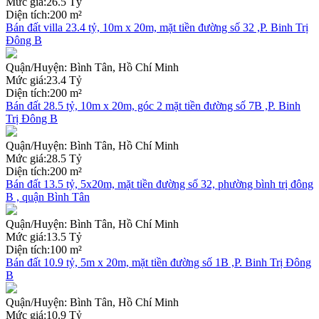
Mức giá:
26.5 Tỷ
Diện tích:
200 m²
Bán đất villa 23.4 tỷ, 10m x 20m, mặt tiền đường số 32 ,P. Binh Trị
Đông B
Quận/Huyện:
Bình Tân, Hồ Chí Minh
Mức giá:
23.4 Tỷ
Diện tích:
200 m²
Bán đất 28.5 tỷ, 10m x 20m, góc 2 mặt tiền đường số 7B ,P. Binh
Trị Đông B
Quận/Huyện:
Bình Tân, Hồ Chí Minh
Mức giá:
28.5 Tỷ
Diện tích:
200 m²
Bán đất 13.5 tỷ, 5x20m, mặt tiền đường số 32, phường bình trị đông
B , quận Bình Tân
Quận/Huyện:
Bình Tân, Hồ Chí Minh
Mức giá:
13.5 Tỷ
Diện tích:
100 m²
Bán đất 10.9 tỷ, 5m x 20m, mặt tiền đường số 1B ,P. Binh Trị Đông
B
Quận/Huyện:
Bình Tân, Hồ Chí Minh
Mức giá:
10.9 Tỷ