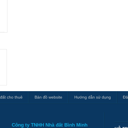
đất cho thuê
Bản đồ website
Hướng dẫn sử dụng
Đă
Công ty TNHH Nhà đất Bình Minh