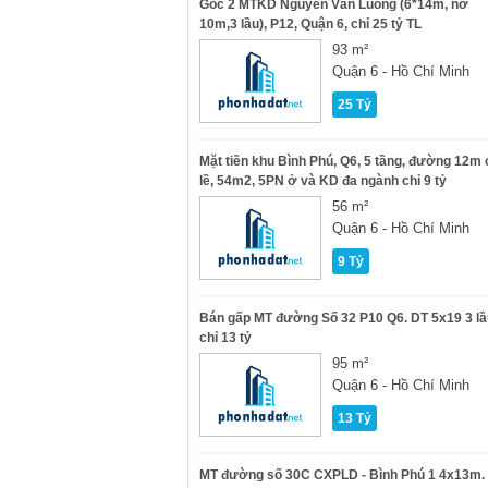
Góc 2 MTKD Nguyễn Văn Luông (6*14m, nở
10m,3 lầu), P12, Quận 6, chỉ 25 tỷ TL
93 m²
Quận 6 - Hồ Chí Minh
25 Tỷ
Mặt tiền khu Bình Phú, Q6, 5 tầng, đường 12m 
lề, 54m2, 5PN ở và KD đa ngành chỉ 9 tỷ
56 m²
Quận 6 - Hồ Chí Minh
9 Tỷ
Bán gấp MT đường Số 32 P10 Q6. DT 5x19 3 lầ
chỉ 13 tỷ
95 m²
Quận 6 - Hồ Chí Minh
13 Tỷ
MT đường số 30C CXPLD - Bình Phú 1 4x13m.