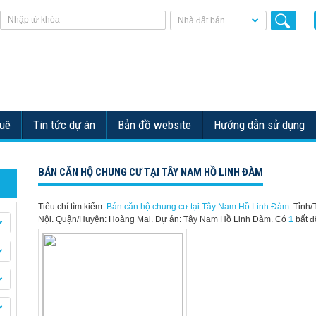
Nhà đất bán
huê
Tin tức dự án
Bản đồ website
Hướng dẫn sử dụng
BÁN CĂN HỘ CHUNG CƯ TẠI TÂY NAM HỒ LINH ĐÀM
Tiêu chí tìm kiếm:
Bán căn hộ chung cư tại Tây Nam Hồ Linh Đàm
. Tỉnh/
Nội. Quận/Huyện: Hoàng Mai. Dự án: Tây Nam Hồ Linh Đàm.
Có
1
bất đ