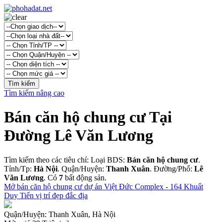
Tìm kiếm nâng cao
Bán căn hộ chung cư Tại
Đường Lê Văn Lương
Tìm kiếm theo các tiêu chí: Loại BDS:
Bán căn hộ chung cư
.
Tỉnh/Tp:
Hà Nội
. Quận/Huyện:
Thanh Xuân
. Đường/Phố:
Lê
Văn Lương
. Có
7
bất động sản.
Mở bán căn hộ chung cư dự án Việt Đức Complex - 164 Khuất
Duy Tiến vị trí đẹp đắc địa
Quận/Huyện:
Thanh Xuân, Hà Nội