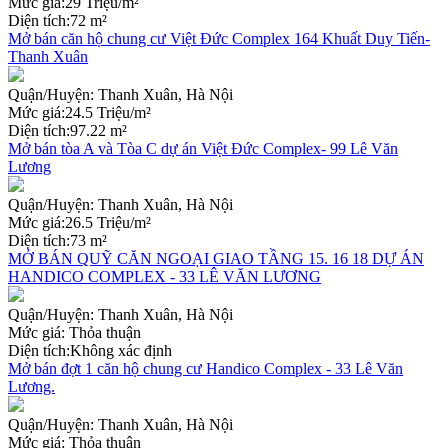
Mức giá:
29 Triệu/m²
Diện tích:
72 m²
Mở bán căn hộ chung cư Việt Đức Complex 164 Khuất Duy Tiến-
Thanh Xuân
Quận/Huyện:
Thanh Xuân, Hà Nội
Mức giá:
24.5 Triệu/m²
Diện tích:
97.22 m²
Mở bán tòa A và Tòa C dự án Việt Đức Complex- 99 Lê Văn
Lương
Quận/Huyện:
Thanh Xuân, Hà Nội
Mức giá:
26.5 Triệu/m²
Diện tích:
73 m²
MỞ BÁN QUỸ CĂN NGOẠI GIAO TẦNG 15. 16 18 DỰ ÁN
HANDICO COMPLEX - 33 LÊ VĂN LƯƠNG
Quận/Huyện:
Thanh Xuân, Hà Nội
Mức giá:
Thỏa thuận
Diện tích:
Không xác định
Mở bán đợt 1 căn hộ chung cư Handico Complex - 33 Lê Văn
Lương.
Quận/Huyện:
Thanh Xuân, Hà Nội
Mức giá:
Thỏa thuận