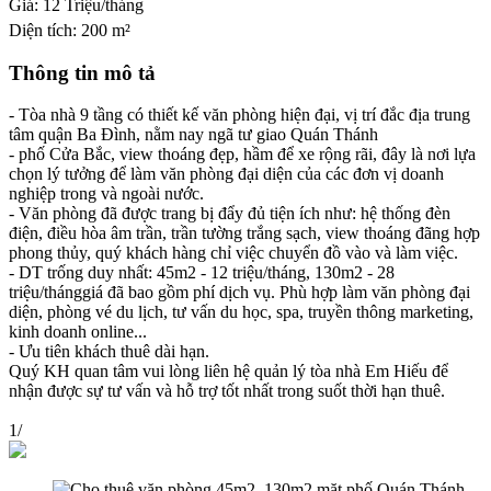
Giá:
12 Triệu/tháng
Diện tích:
200 m²
Thông tin mô tả
- Tòa nhà 9 tầng có thiết kế văn phòng hiện đại, vị trí đắc địa trung
tâm quận Ba Đình, nằm nay ngã tư giao Quán Thánh
- phố Cửa Bắc, view thoáng đẹp, hầm để xe rộng rãi, đây là nơi lựa
chọn lý tưởng để làm văn phòng đại diện của các đơn vị doanh
nghiệp trong và ngoài nước.
- Văn phòng đã được trang bị đẩy đủ tiện ích như: hệ thống đèn
điện, điều hòa âm trần, trần tường trắng sạch, view thoáng đãng hợp
phong thủy, quý khách hàng chỉ việc chuyển đồ vào và làm việc.
- DT trống duy nhất: 45m2 - 12 triệu/tháng, 130m2 - 28
triệu/thánggiá đã bao gồm phí dịch vụ. Phù hợp làm văn phòng đại
diện, phòng vé du lịch, tư vấn du học, spa, truyền thông marketing,
kinh doanh online...
- Ưu tiên khách thuê dài hạn.
Quý KH quan tâm vui lòng liên hệ quản lý tòa nhà Em Hiếu để
nhận được sự tư vấn và hỗ trợ tốt nhất trong suốt thời hạn thuê.
1
/