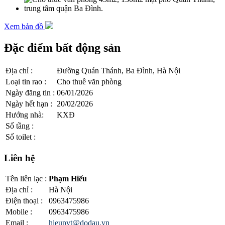
Xem bản đồ
Đặc điểm bất động sản
Địa chỉ
:
Đường Quán Thánh, Ba Đình, Hà Nội
Loại tin rao
:
Cho thuê văn phòng
Ngày đăng tin
:
06/01/2026
Ngày hết hạn
:
20/02/2026
Hướng nhà
:
KXĐ
Số tầng
:
Số toilet
:
Liên hệ
Tên liên lạc
:
Phạm Hiếu
Địa chỉ
:
Hà Nội
Điện thoại
:
0963475986
Mobile
:
0963475986
Email
:
hieupvt@dodau.vn