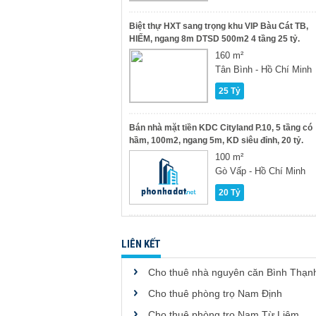
Biệt thự HXT sang trọng khu VIP Bàu Cát TB,
HIẾM, ngang 8m DTSD 500m2 4 tầng 25 tỷ.
160 m²
Tân Bình - Hồ Chí Minh
25 Tỷ
Bán nhà mặt tiền KDC Cityland P.10, 5 tầng có
hầm, 100m2, ngang 5m, KD siêu đỉnh, 20 tỷ.
100 m²
Gò Vấp - Hồ Chí Minh
20 Tỷ
LIÊN KẾT
Cho thuê nhà nguyên căn Bình Thạn
Cho thuê phòng trọ Nam Định
Cho thuê phòng trọ Nam Từ Liêm