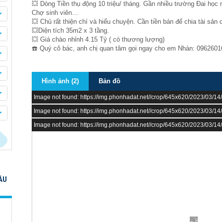
💥 Dòng Tiền thụ động 10 triệu/ tháng. Gần nhiều trường Đai h
Chợ sinh viên…
💥 Chủ rất thiện chí và hiểu chuyện. Cần tiền bán để chia tài sả
💥Diện tích 35m2 x 3 tầng.
💥 Giá chào nhỉnh 4.15 Tỷ ( có thương lượng)
☎️ Quý cô bác, anh chị quan tâm gọi ngay cho em Nhàn: 0962601
Hình ảnh (2)
Bản đồ
Image not found: https://img.phonhadat.net//crop/645x620/2023/03/
Image not found: https://img.phonhadat.net//crop/645x620/2023/03/
Image not found: https://img.phonhadat.net//crop/645x620/2023/03/
ẦU