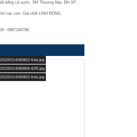
ọc nổi tiếng cả nước: ĐH Thương Mại, ĐH SP…
n cho các con. Giá chốt LINH ĐỘNG.
68 - 0987184798.
14/20230314080802-fcda.jpg
14/20230314080806-82f5.jpg
14/20230314080802-fcda.jpg