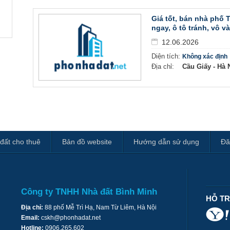
Giá tốt, bán nhà phố 
ngay, ô tô tránh, vô và
12.06.2026
Diện tích:
Không xác định
Địa chỉ:
Cầu Giấy - Hà N
đất cho thuê
Bản đồ website
Hướng dẫn sử dụng
Đă
Công ty TNHH Nhà đất Bình Minh
HỖ T
Địa chỉ:
88 phố Mễ Trì Hạ, Nam Từ Liêm, Hà Nội
Email:
cskh@phonhadat.net
Hotline:
0906.265.602