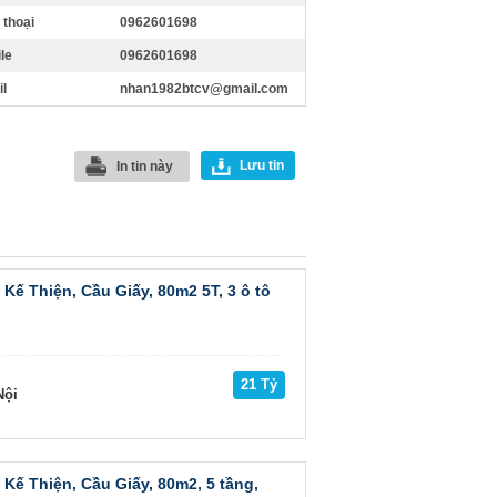
 thoại
0962601698
le
0962601698
l
nhan1982btcv@gmail.com
Lưu tin
In tin này
Kế Thiện, Cầu Giấy, 80m2 5T, 3 ô tô
21 Tỷ
ội
Kế Thiện, Cầu Giấy, 80m2, 5 tầng,