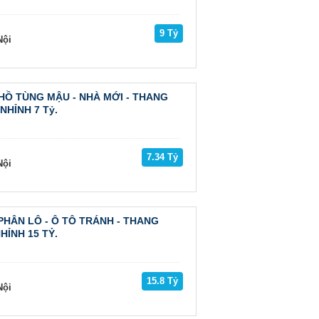
9 Tỷ
ội
HỒ TÙNG MẬU - NHÀ MỚI - THANG
 NHỈNH 7 Tỷ.
7.34 Tỷ
ội
PHÂN LÔ - Ô TÔ TRÁNH - THANG
NHỈNH 15 TỶ.
15.8 Tỷ
ội