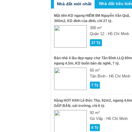
Nhà đất tiêu biể
Nhà đất mới nhất
Mặt tiền KD ngang HIẾM 8M Nguyễn Văn Quá,
300m2, KD đỉnh của đỉnh, chỉ 27 tỷ.
300 m²
Quận 12 - Hồ Chí Minh
27 Tỷ
Bán nhà 4 lầu đẹp ngay chợ Tân Bình LLQ 60m
ngang 4.5m, KD buôn bán đa nghề, 7 tỷ.
60 m²
Tân Bình - Hồ Chí Minh
7 Tỷ
Hàng HOT HXH Lê Đức Thọ, 92m2, ngang 4.6m
GẤP BÁN, sát trường, chỉ 6 tỷ.
92 m²
Gò Vấp - Hồ Chí Minh
6 Tỷ