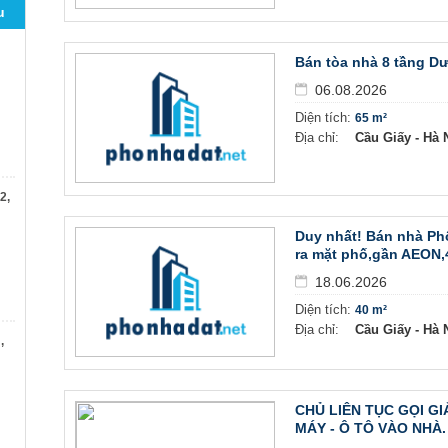
u
Bán tòa nhà 8 tầng Dư
06.08.2026
Diện tích:
65 m²
Địa chỉ:
Cầu Giấy - Hà N
2,
Duy nhất! Bán nhà Ph
ra mặt phố,gần AEON,4
18.06.2026
Diện tích:
40 m²
Địa chỉ:
Cầu Giấy - Hà N
,
CHỦ LIÊN TỤC GỌI GI
MÁY - Ô TÔ VÀO NHÀ. 