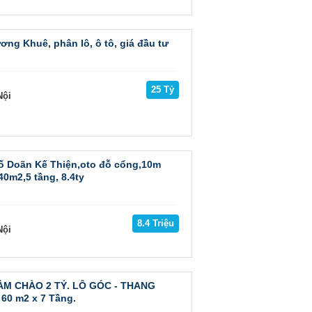
ơng Khuê, phân lô, ô tô, giá đầu tư
25 Tỷ
ội
ố Doãn Kế Thiện,oto đỗ cổng,10m
0m2,5 tầng, 8.4ty
8.4 Triệu
ội
ẢM CHÀO 2 TỶ. LÔ GÓC - THANG
60 m2 x 7 Tầng.