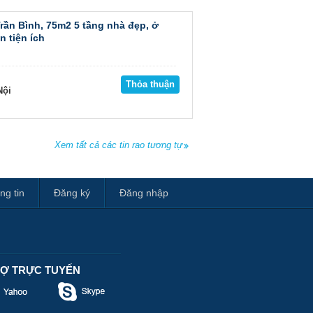
Trần Bình, 75m2 5 tầng nhà đẹp, ở
n tiện ích
Thỏa thuận
ội
Xem tất cả các tin rao tương tự
ng tin
Đăng ký
Đăng nhập
RỢ TRỰC TUYẾN