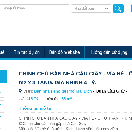
Nhà đất bán
huê
Tin tức dự án
Bản đồ website
Hướng dẫn sử dụng
CHÍNH CHỦ BÁN NHÀ CẦU GIẤY - VỈA HÈ - 
m2 x 3 TẦNG. GIÁ NHỈNH 4 Tỷ.
Vị trí:
Bán nhà riêng tại Phố Mai Dịch
- Quận Cầu Giấy - Hà
415 Tỷ
35 m²
Giá:
Diện tích:
Thông tin mô tả
CHÍNH CHỦ BÁN NHÀ CẦU GIẤY - VỈA HÈ - Ô TÔ TRÁNH - KINH
💥Chính chủ cần bán gấp nhà Cầu Giấy.
Mặt phố. Vỉa hè ô tô tránh. Kinh doanh sầm uất ngày đêm.