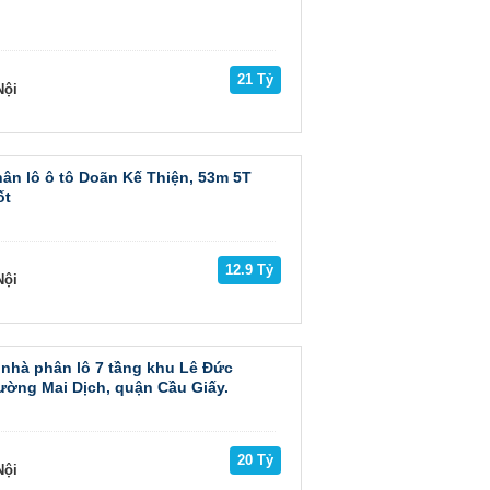
21 Tỷ
ội
ân lô ô tô Doãn Kế Thiện, 53m 5T
ốt
12.9 Tỷ
ội
nhà phân lô 7 tầng khu Lê Đức
ờng Mai Dịch, quận Cầu Giấy.
20 Tỷ
ội