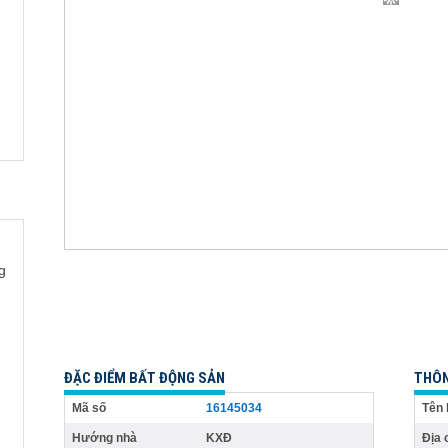
g
ĐẶC ĐIỂM BẤT ĐỘNG SẢN
THÔN
Mã số
16145034
Tên 
Hướng nhà
KXĐ
Địa 