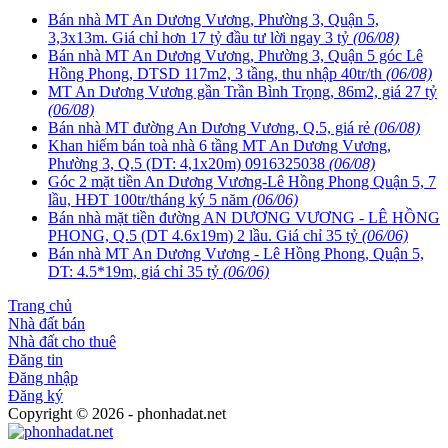
Bán nhà MT An Dương Vương, Phường 3, Quận 5,
3,3x13m. Giá chỉ hơn 17 tỷ đầu tư lời ngay 3 tỷ
(06/08)
Bán nhà MT An Dương Vương, Phường 3, Quận 5 góc Lê
Hồng Phong, DTSD 117m2, 3 tầng, thu nhập 40tr/th
(06/08)
MT An Dương Vương gần Trần Bình Trọng, 86m2, giá 27 tỷ
(06/08)
Bán nhà MT đường An Dương Vương, Q.5, giá rẻ
(06/08)
Khan hiếm bán toà nhà 6 tầng MT An Dương Vương,
Phường 3, Q.5 (DT: 4,1x20m) 0916325038
(06/08)
Góc 2 mặt tiền An Dương Vương-Lê Hồng Phong Quận 5, 7
lầu, HĐT 100tr/tháng ký 5 năm
(06/06)
Bán nhà mặt tiền đường AN DƯƠNG VƯƠNG - LÊ HỒNG
PHONG, Q.5 (DT 4.6x19m) 2 lầu. Giá chỉ 35 tỷ
(06/06)
Bán nhà MT An Dương Vương - Lê Hồng Phong, Quận 5,
DT: 4.5*19m, giá chỉ 35 tỷ
(06/06)
Trang chủ
Nhà đất bán
Nhà đất cho thuê
Đăng tin
Đăng nhập
Đăng ký
Copyright © 2026 - phonhadat.net