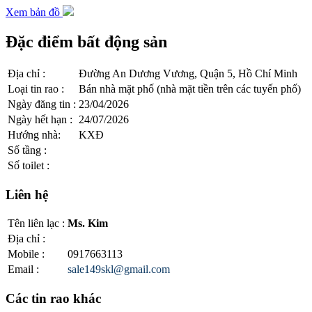
Xem bản đồ
Đặc điểm bất động sản
Địa chỉ
:
Đường An Dương Vương, Quận 5, Hồ Chí Minh
Loại tin rao
:
Bán nhà mặt phố (nhà mặt tiền trên các tuyến phố)
Ngày đăng tin
:
23/04/2026
Ngày hết hạn
:
24/07/2026
Hướng nhà
:
KXĐ
Số tầng
:
Số toilet
:
Liên hệ
Tên liên lạc
:
Ms. Kim
Địa chỉ
:
Mobile
:
0917663113
Email
:
sale149skl@gmail.com
Các tin rao khác