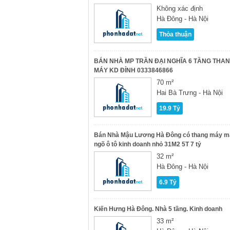
Không xác định
Hà Đông - Hà Nội
Thỏa thuận
BÁN NHÀ MP TRẦN ĐẠI NGHĨA 6 TẦNG THA
MÁY KD ĐỈNH 0333846866
70 m²
Hai Bà Trưng - Hà Nội
19.9 Tỷ
Bán Nhà Mậu Lương Hà Đông có thang máy m
ngõ ô tô kinh doanh nhỏ 31M2 5T 7 tỷ
32 m²
Hà Đông - Hà Nội
6.9 Tỷ
Kiến Hưng Hà Đông. Nhà 5 tầng. Kinh doanh
33 m²