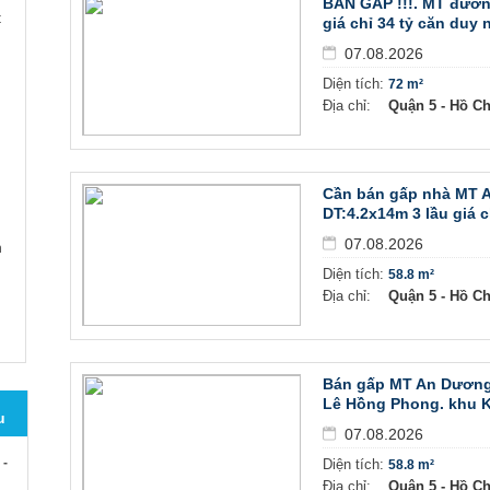
BÁN GẤP !!!. MT đườ
t
giá chỉ 34 tỷ căn duy 
07.08.2026
Diện tích:
72 m²
Địa chỉ:
Quận 5 - Hồ C
Cần bán gấp nhà MT 
DT:4.2x14m 3 lầu giá c
07.08.2026
n
Diện tích:
58.8 m²
Địa chỉ:
Quận 5 - Hồ C
Bán gấp MT An Dương 
Lê Hồng Phong. khu KD
u
07.08.2026
 -
Diện tích:
58.8 m²
Địa chỉ:
Quận 5 - Hồ C