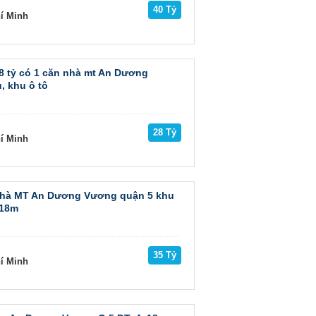
40 Tỷ
hí Minh
8 tỷ có 1 căn nhà mt An Dương
, khu ô tô
28 Tỷ
hí Minh
hà MT An Dương Vương quận 5 khu
x18m
35 Tỷ
hí Minh