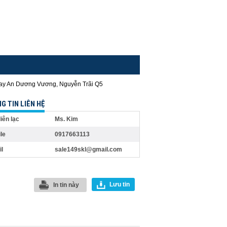
G TIN LIÊN HỆ
liên lạc
Ms. Kim
le
0917663113
l
sale149skl@gmail.com
Lưu tin
In tin này