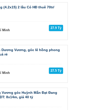
(4.2x15) 2 lầu Có HĐ thuê 70tr/
27.9 Tỷ
hí Minh
 Dương Vương, góc lê hồng phong
uá rẻ
27.5 Tỷ
hí Minh
 Vương góc Huỳnh Mẫn Đạt Đang
 DT: 8x14m, giá 40 tỷ