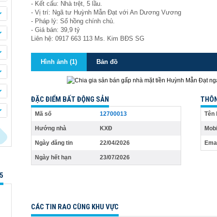
- Kết cấu: Nhà trệt, 5 lầu.
- Vị trí: Ngã tư Huỳnh Mẫn Đạt với An Dương Vương
- Pháp lý: Sổ hồng chính chủ.
- Giá bán: 39,9 tỷ
Liên hệ: 0917 663 113 Ms. Kim BĐS SG
Hình ảnh (1)
Bản đồ
ĐẶC ĐIỂM BẤT ĐỘNG SẢN
THÔN
Mã số
12700013
Tên 
Hướng nhà
KXĐ
Mobi
Ngày đăng tin
22/04/2026
Emai
Ngày hết hạn
23/07/2026
5
CÁC TIN RAO CÙNG KHU VỰC