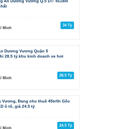
ng An Dương Vương Q.5 DT: 4x18m
nhất
34 Tỷ
hí Minh
An Dương Vương Quận 5
hỉ 28.5 tỷ.khu kinh doanh xe hơi
28.5 Tỷ
hí Minh
Vương, Đang cho thuê 45tr/th Gốc
 ô tô, giá 24.5 tỷ
24.5 Tỷ
hí Minh