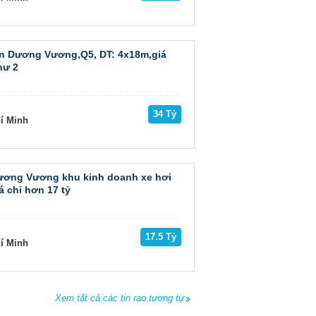
 An Dương Vương,Q5, DT: 4x18m,giá
hư 2
34 Tỷ
hí Minh
ương Vương khu kinh doanh xe hơi
á chỉ hơn 17 tỷ
17.5 Tỷ
hí Minh
Xem tất cả các tin rao tương tự