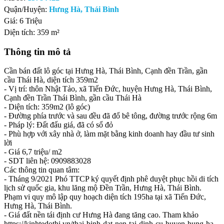
Quận/Huyện:
Hưng Hà, Thái Bình
Giá:
6 Triệu
Diện tích:
359 m²
Thông tin mô tả
Cần bán đất lô góc tại Hưng Hà, Thái Bình, Cạnh đền Trần, gần
cầu Thái Hà, diện tích 359m2
- Vị trí: thôn Nhật Tảo, xã Tiến Đức, huyện Hưng Hà, Thái Bình,
Cạnh đền Trần Thái Bình, gần cầu Thái Hà
- Diện tích: 359m2 (lô góc)
- Đường phía trước và sau đều đã đổ bê tông, đường trước rộng 6m
- Pháp lý: Đất đấu giá, đã có sổ đỏ
- Phù hợp với xây nhà ở, làm mặt bằng kinh doanh hay đầu tư sinh
lời
- Giá 6,7 triệu/ m2
- SDT liên hệ: 0909883028
Các thông tin quan tâm:
- Tháng 9/2021 Phó TTCP ký quyết định phê duyệt phục hồi di tích
lịch sử quốc gia, khu lăng mộ Đền Trần, Hưng Hà, Thái Bình.
Phạm vi quy mô lập quy hoạch diện tích 195ha tại xã Tiến Đức,
Hưng Hà, Thái Bình.
- Giá đất nền tái định cư Hưng Hà đang tăng cao. Tham khảo
https://kinhtedothi.vn/thai-binh-dat-nen-tai-dinh-cu-huyen-hung-ha-