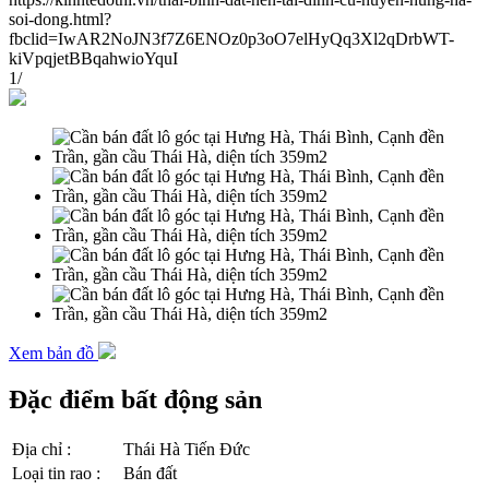
soi-dong.html?
fbclid=IwAR2NoJN3f7Z6ENOz0p3oO7elHyQq3Xl2qDrbWT-
kiVpqjetBBqahwioYquI
1
/
Xem bản đồ
Đặc điểm bất động sản
Địa chỉ
:
Thái Hà Tiến Đức
Loại tin rao
:
Bán đất