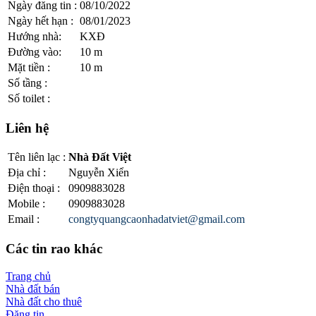
Ngày đăng tin
:
08/10/2022
Ngày hết hạn
:
08/01/2023
Hướng nhà
:
KXĐ
Đường vào
:
10 m
Mặt tiền
:
10 m
Số tầng
:
Số toilet
:
Liên hệ
Tên liên lạc
:
Nhà Đất Việt
Địa chỉ
:
Nguyễn Xiển
Điện thoại
:
0909883028
Mobile
:
0909883028
Email
:
congtyquangcaonhadatviet@gmail.com
Các tin rao khác
Trang chủ
Nhà đất bán
Nhà đất cho thuê
Đăng tin