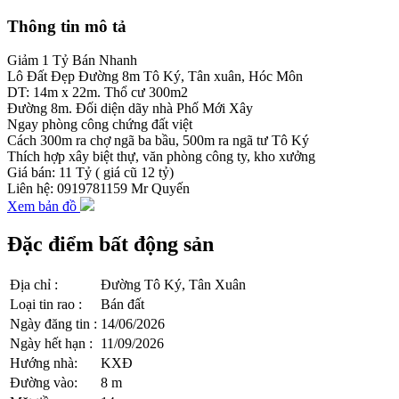
Thông tin mô tả
Giảm 1 Tỷ Bán Nhanh
Lô Đất Đẹp Đường 8m Tô Ký, Tân xuân, Hóc Môn
DT: 14m x 22m. Thổ cư 300m2
Đường 8m. Đối diện dãy nhà Phố Mới Xây
Ngay phòng công chứng đất việt
Cách 300m ra chợ ngã ba bầu, 500m ra ngã tư Tô Ký
Thích hợp xây biệt thự, văn phòng công ty, kho xưởng
Giá bán: 11 Tỷ ( giá cũ 12 tỷ)
Liên hệ: 0919781159 Mr Quyến
Xem bản đồ
Đặc điểm bất động sản
Địa chỉ
:
Đường Tô Ký, Tân Xuân
Loại tin rao
:
Bán đất
Ngày đăng tin
:
14/06/2026
Ngày hết hạn
:
11/09/2026
Hướng nhà
:
KXĐ
Đường vào
:
8 m