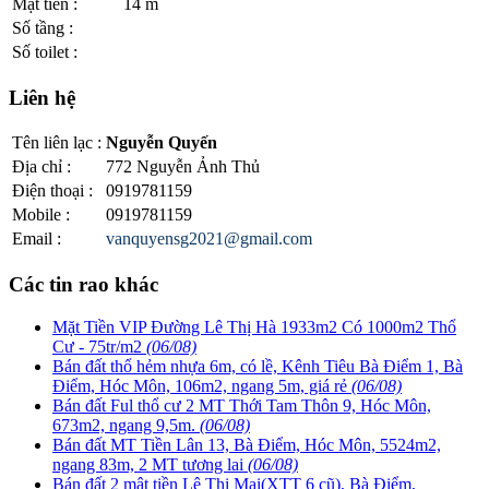
Mặt tiền
:
14 m
Số tầng
:
Số toilet
:
Liên hệ
Tên liên lạc
:
Nguyễn Quyến
Địa chỉ
:
772 Nguyễn Ảnh Thủ
Điện thoại
:
0919781159
Mobile
:
0919781159
Email
:
vanquyensg2021@gmail.com
Các tin rao khác
Mặt Tiền VIP Đường Lê Thị Hà 1933m2 Có 1000m2 Thổ
Cư - 75tr/m2
(06/08)
Bán đất thổ hẻm nhựa 6m, có lề, Kênh Tiêu Bà Điểm 1, Bà
Điểm, Hóc Môn, 106m2, ngang 5m, giá rẻ
(06/08)
Bán đất Ful thổ cư 2 MT Thới Tam Thôn 9, Hóc Môn,
673m2, ngang 9,5m.
(06/08)
Bán đất MT Tiền Lân 13, Bà Điểm, Hóc Môn, 5524m2,
ngang 83m, 2 MT tương lai
(06/08)
Bán đất 2 mật tiền Lê Thị Mai(XTT 6 cũ), Bà Điểm,