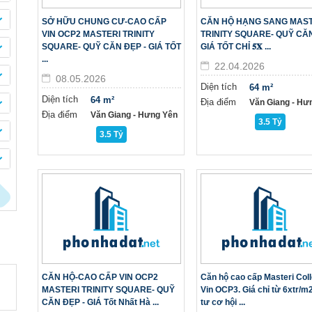
SỞ HỮU CHUNG CƯ-CAO CẤP
CĂN HỘ HẠNG SANG MAST
VIN OCP2 MASTERI TRINITY
TRINITY SQUARE- QUỸ CĂN
SQUARE- QUỸ CĂN ĐẸP - GIÁ TỐT
GIÁ TỐT CHỈ 𝟓𝐗 ...
...
22.04.2026
08.05.2026
Diện tích
64 m²
Diện tích
64 m²
Địa điểm
Văn Giang - Hư
Địa điểm
Văn Giang - Hưng Yên
3.5 Tỷ
3.5 Tỷ
CĂN HỘ-CAO CẤP VIN OCP2
Căn hộ cao cấp Masteri Coll
MASTERI TRINITY SQUARE- QUỸ
Vin OCP3. Giá chỉ từ 6xtr/m
CĂN ĐẸP - GIÁ Tốt Nhất Hà ...
tư cơ hội ...