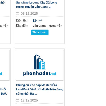
n hộ
Sunshine Legend City Xã Long
Hưng, Huyện Văn Giang ...
09.12.2025
Diện tích
134 m²
Địa điểm
ng Yên
Văn Giang - Hưng Yên
Thỏa thuận
Chung cư cao cấp Masteri Ẻra
N HỘ
LandMark Vin3. Kh đô thị biển đáng
 ĐẦU
sống nhất Hà ...
12.12.2025