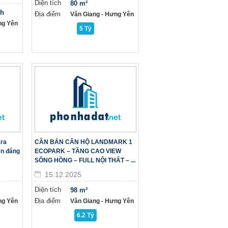
Diện tích
80 m²
nh
Địa điểm
Văn Giang - Hưng Yên
ng Yên
5 Tỷ
Ẻra
CẦN BÁN CĂN HỘ LANDMARK 1
ển đáng
ECOPARK – TẦNG CAO VIEW
SÔNG HỒNG – FULL NỘI THẤT – ...
15.12.2025
Diện tích
98 m²
Địa điểm
ng Yên
Văn Giang - Hưng Yên
6.2 Tỷ