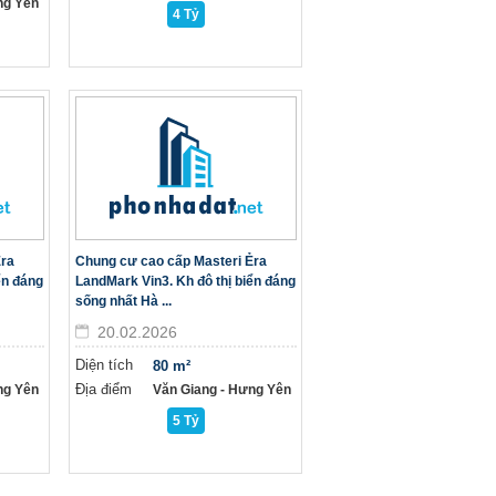
ng Yên
4 Tỷ
Ẻra
Chung cư cao cấp Masteri Ẻra
ển đáng
LandMark Vin3. Kh đô thị biển đáng
sống nhất Hà ...
20.02.2026
Diện tích
80 m²
Địa điểm
ng Yên
Văn Giang - Hưng Yên
5 Tỷ