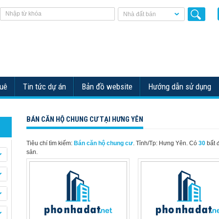
Nhà đất bán
huê
Tin tức dự án
Bản đồ website
Hướng dẫn sử dụng
BÁN CĂN HỘ CHUNG CƯ TẠI HƯNG YÊN
Tiêu chí tìm kiếm:
Bán căn hộ chung cư
. Tỉnh/Tp: Hưng Yên.
Có
30
bất 
sản.