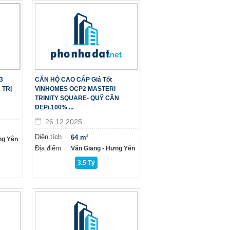
3
CĂN HỘ CAO CẤP Giá Tốt
 TRỊ
VINHOMES OCP2 MASTERI
TRINITY SQUARE- QUỸ CĂN
ĐẸPi.100% ...
26.12.2025
Diện tích
64 m²
ng Yên
Địa điểm
Văn Giang - Hưng Yên
3.5 Tỷ