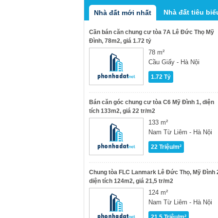
Nhà đất tiêu biể
Nhà đất mới nhất
Cần bán căn chung cư tòa 7A Lê Đức Thọ Mỹ
Đình, 78m2, giá 1.72 tỷ
78 m²
Cầu Giấy - Hà Nội
1.72 Tỷ
Bán căn góc chung cư tòa C6 Mỹ Đình 1, diện
tích 133m2, giá 22 tr/m2
133 m²
Nam Từ Liêm - Hà Nội
22 Triệu/m²
Chung tòa FLC Lanmark Lê Đức Thọ, Mỹ Đình 
diện tích 124m2, giá 21,5 tr/m2
124 m²
Nam Từ Liêm - Hà Nội
21.5 Triệu/m²