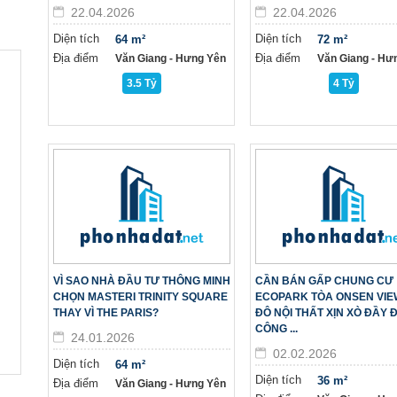
22.04.2026
22.04.2026
Diện tích
Diện tích
64 m²
72 m²
Địa điểm
Địa điểm
Văn Giang - Hưng Yên
Văn Giang - Hư
3.5 Tỷ
4 Tỷ
VÌ SAO NHÀ ĐẦU TƯ THÔNG MINH
CẦN BÁN GẤP CHUNG CƯ
CHỌN MASTERI TRINITY SQUARE
ECOPARK TÒA ONSEN VIE
THAY VÌ THE PARIS?
ĐÔ NỘI THẤT XỊN XÒ ĐẦY 
CÔNG ...
24.01.2026
02.02.2026
Diện tích
64 m²
Diện tích
36 m²
Địa điểm
Văn Giang - Hưng Yên