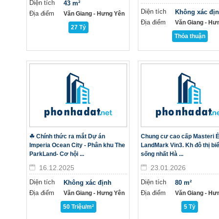
Diện tích
43 m²
Diện tích
Không xác đị
Địa điểm
Văn Giang - Hưng Yên
Địa điểm
Văn Giang - Hư
27 Tỷ
Thỏa thuận
☘ Chính thức ra mắt Dự án
Chung cư cao cấp Masteri 
Imperia Ocean City - Phân khu The
LandMark Vin3. Kh đô thị bi
ParkLand- Cơ hội ...
sống nhất Hà ...
16.12.2025
23.01.2026
Diện tích
Diện tích
Không xác định
80 m²
Địa điểm
Địa điểm
Văn Giang - Hưng Yên
Văn Giang - Hư
50 Triệu/m²
5 Tỷ