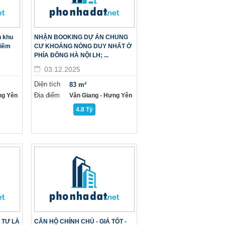
n khu
NHẬN BOOKING DỰ ÁN CHUNG
tiềm
CƯ KHOÁNG NÓNG DUY NHẤT Ở
PHÍA ĐÔNG HÀ NỘI LH; ...
03.12.2025
Diện tích
83 m²
Địa điểm
ng Yên
Văn Giang - Hưng Yên
4.8 Tỷ
 TƯ LÀ
CĂN HỘ CHÍNH CHỦ - GIÁ TỐT -