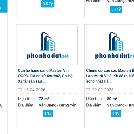
Địa điểm
Văn Giang - Hư
3.5 Tỷ
u
33 Tỷ
Căn hộ hạng sang Masteri Vin
Chung cư cao cấp Masteri 
OCP3. Giá chỉ từ 6xtr/m2, Cơ hội
LandMark Vin3. Kh đô thị bi
X2 tài sản sau ...
sống nhất Hà ...
16.04.2026
22.02.2026
Diện tích
Diện tích
72 m²
80 m²
Địa điểm
Địa điểm
Văn Giang - Hưng Yên
Văn Giang - Hư
2,
4 Tỷ
5 Tỷ