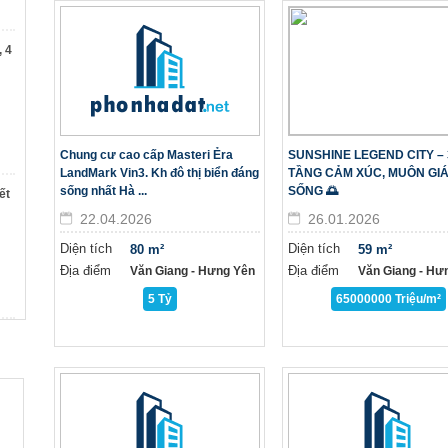
 4
Chung cư cao cấp Masteri Ẻra
SUNSHINE LEGEND CITY – 
LandMark Vin3. Kh đô thị biển đáng
TẦNG CẢM XÚC, MUÔN GIÁ
sống nhất Hà ...
SỐNG 🌅
ết
22.04.2026
26.01.2026
Diện tích
Diện tích
80 m²
59 m²
Địa điểm
Địa điểm
Văn Giang - Hưng Yên
Văn Giang - Hư
5 Tỷ
65000000 Triệu/m²