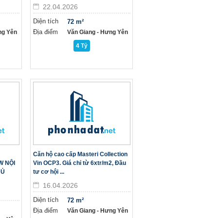
22.04.2026
Diện tích
72 m²
Địa điểm
ng Yên
Văn Giang - Hưng Yên
4 Tỷ
Căn hộ cao cấp Masteri Collection
W NỘI
Vin OCP3. Giá chỉ từ 6xtr/m2, Đầu
ĐỦ
tư cơ hội ...
16.04.2026
Diện tích
72 m²
Địa điểm
Văn Giang - Hưng Yên