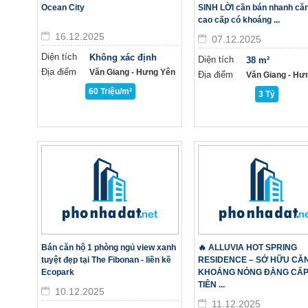
Ocean City
SINH LỜI cần bán nhanh că
cao cấp có khoáng ...
16.12.2025
07.12.2025
Diện tích
Không xác định
Diện tích
38 m²
Địa điểm
Văn Giang - Hưng Yên
Địa điểm
Văn Giang - Hư
60 Triệu/m²
3 Tỷ
Bán căn hộ 1 phòng ngủ view xanh
🔥 ALLUVIA HOT SPRING
tuyệt đẹp tại The Fibonan - liền kề
RESIDENCE – SỞ HỮU CĂ
Ecopark
KHOÁNG NÓNG ĐẲNG CẤP
TIÊN ...
10.12.2025
11.12.2025