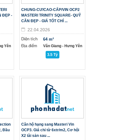
ERI
CHUNG-CƯ/CAO-CẤP/VIN OCP2
 ĐẸP -
MASTERI TRINITY SQUARE- QUỸ
CĂN ĐẸP - GIÁ TỐT CHỈ ...
22.04.2026
Diện tích
64 m²
Địa điểm
ng Yên
Văn Giang - Hưng Yên
3.5 Tỷ
ection
Căn hộ hạng sang Masteri Vin
2, Đầu
OCP3. Giá chỉ từ 6xtr/m2, Cơ hội
X2 tài sản sau ...