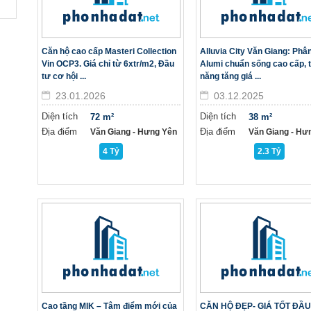
Căn hộ cao cấp Masteri Collection
Alluvia City Văn Giang: Phâ
Vin OCP3. Giá chỉ từ 6xtr/m2, Đầu
Alumi chuẩn sống cao cấp, 
tư cơ hội ...
năng tăng giá ...
23.01.2026
03.12.2025
Diện tích
Diện tích
72 m²
38 m²
Địa điểm
Địa điểm
Văn Giang - Hưng Yên
Văn Giang - Hư
4 Tỷ
2.3 Tỷ
Cao tầng MIK – Tâm điểm mới của
CĂN HỘ ĐẸP- GIÁ TỐT ĐẦU