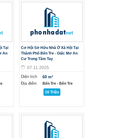
i Tại
Cơ Hội Sở Hữu Nhà Ở Xã Hội Tại
ơ An
Thành Phố Bến Tre - Giấc Mơ An
Cư Trong Tầm Tay
07.11.2025
Diện tích
60 m²
Địa điểm
re
Bến Tre - Bến Tre
16 Triệu