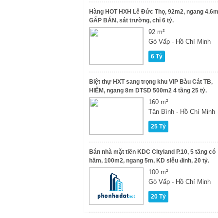
Hàng HOT HXH Lê Đức Thọ, 92m2, ngang 4.6m
GẤP BÁN, sát trường, chỉ 6 tỷ.
92 m²
Gò Vấp - Hồ Chí Minh
6 Tỷ
Biệt thự HXT sang trọng khu VIP Bàu Cát TB,
HIẾM, ngang 8m DTSD 500m2 4 tầng 25 tỷ.
160 m²
Tân Bình - Hồ Chí Minh
25 Tỷ
Bán nhà mặt tiền KDC Cityland P.10, 5 tầng có
hầm, 100m2, ngang 5m, KD siêu đỉnh, 20 tỷ.
100 m²
Gò Vấp - Hồ Chí Minh
20 Tỷ