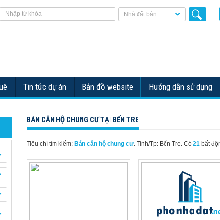
Nhà đất bán
huê
Tin tức dự án
Bản đồ website
Hướng dẫn sử dụng
BÁN CĂN HỘ CHUNG CƯ TẠI BẾN TRE
Tiêu chí tìm kiếm:
Bán căn hộ chung cư
. Tỉnh/Tp: Bến Tre.
Có
21
bất độ