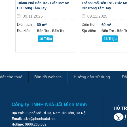
Thành Phố Bến Tre - Giấc Mơ An
Thành Phố Bến Tre - Giấc M
Cư Trong Tầm Tay
Cư Trong Tầm Tay
09.11.2025
09.11.2025
Diện tích
Diện tích
60 m²
60 m²
Địa điểm
Địa điểm
Bến Tre - Bến Tre
Bến Tre - Bến T
16 Triệu
16 Triệu
đất cho thuê
Bản đồ website
Hướng dẫn sử dụng
Đă
Công ty TNHH Nhà đất Bình Minh
HỖ T
Địa chỉ:
88 phố Mễ Trì Hạ, Nam Từ Liêm, Hà Nội
Email:
cskh@phonhadat.net
Hotline:
0906.265.602