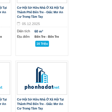
i Tại
Cơ Hội Sở Hữu Nhà Ở Xã Hội Tại
ơ An
Thành Phố Bến Tre - Giấc Mơ An
Cư Trong Tầm Tay
05.12.2025
Diện tích
60 m²
Địa điểm
re
Bến Tre - Bến Tre
16 Triệu
i Tại
Cơ Hội Sở Hữu Nhà Ở Xã Hội Tại
ơ An
Thành Phố Bến Tre - Giấc Mơ An
Cư Trong Tầm Tay