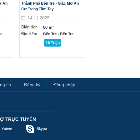
ơ An
Thành Phố Bến Tre - Giấc Mơ An
Cư Trong Tầm Tay
14.11.2025
Diện tích
60 m²
Địa điểm
re
Bến Tre - Bến Tre
16 Triệu
ng tin
Đăng ký
Đăng nhập
RỢ TRỰC TUYẾN