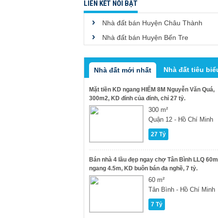
LIÊN KẾT NỔI BẬT
Nhà đất bán Huyện Châu Thành
Nhà đất bán Huyện Bến Tre
Nhà đất tiêu biể
Nhà đất mới nhất
Mặt tiền KD ngang HIẾM 8M Nguyễn Văn Quá,
300m2, KD đỉnh của đỉnh, chỉ 27 tỷ.
300 m²
Quận 12 - Hồ Chí Minh
27 Tỷ
Bán nhà 4 lầu đẹp ngay chợ Tân Bình LLQ 60m
ngang 4.5m, KD buôn bán đa nghề, 7 tỷ.
60 m²
Tân Bình - Hồ Chí Minh
7 Tỷ